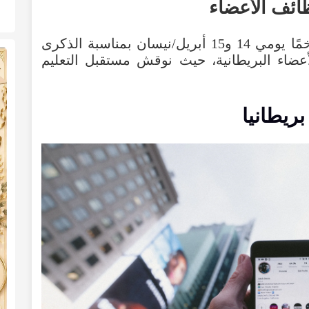
ائف
الأعضاء
ًا
يومي
14
و15
أبريل/نيسان
بمناسبة
الذكرى
أعضاء
البريطانية
،
حيث
نوقش
مستقبل
التعليم
بريطانيا