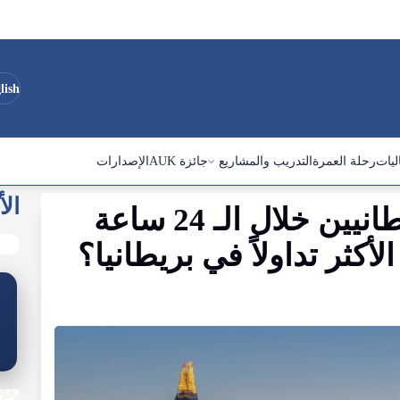
lish
ليات
رحلة العمرة
التدريب والمشاريع
جائزة AUK
الإصدارات
الأ
طانيين
خلال
الـ
24
ساعة
الأكثر
تداولاً
في
بريطانيا
؟