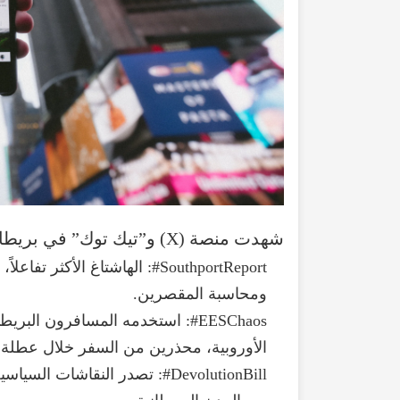
شهدت
منصة
(
X
)
و”تيك
توك
”
في
بريطان
#SouthportReport
:
الهاشتاغ
الأكثر
تفاعلاً
،
ومحاسبة
المقصرين
.
#EESChaos
:
استخدمه
المسافرون
البريطا
الأوروبية
،
محذرين
من
السفر
خلال
عطلة
#DevolutionBill
:
تصدر
النقاشات
السياسي