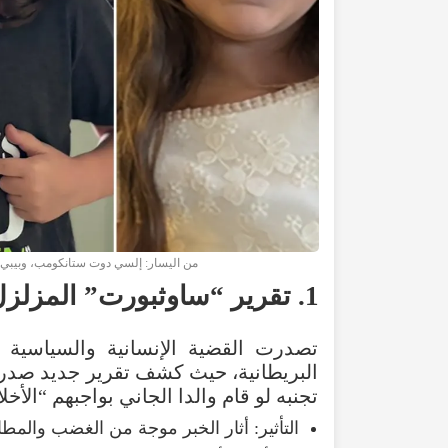
من اليسار: إلسي دوت ستانكومب، وبيبي ك
1
.
تقرير
“
ساوثبورت
”
المزلز
تصدرت
القضية
الإنسانية
والسياسية
البريطانية
،
حيث
كشف
تقرير
جديد
صدر
تجنبه
لو
قام
والدا
الجاني
بواجبهم
“
الأخل
التأثير
:
أثار
الخبر
موجة
من
الغضب
والمطا