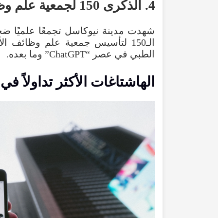
4
.
الذكرى
150
لجمعية
علم
وظ
شهدت
مدينة
نيوكاسل
تجمعًا
علميًا
ضخم
الـ150
لتأسيس
جمعية
علم
وظائف
ال
الطبي
في
عصر
“
ChatGPT
”
وما
بعده
.
الهاشتاغات
الأكثر
تداولاً
في