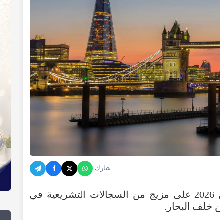
شارك
يج
من
السجالات التشريعية في
ن
خلف
البحار
.