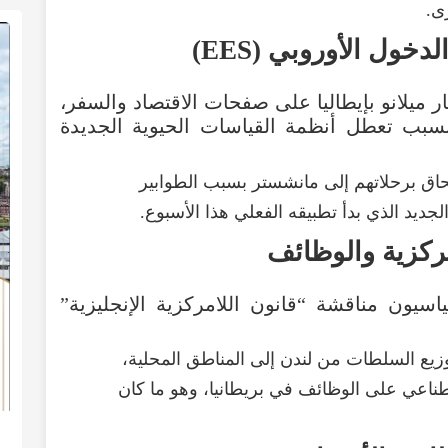
رى
.
لدخول
الأوروبي
(
EES
)
ر
ميلانو
بإيطاليا
على
صفحات
الاقتصاد
والسفر
،
سبب
تعطل
أنظمة
القياسات
الحيوية
الجديدة
حاق
برحلاتهم
إلى
مانشستر
بسبب
الطوابير
لجديد
الذي
بدأ
تطبيقه
الفعلي
هذا
الأسبوع
.
ركزية
والوظائف
ياسيون
مناقشة
“
قانون
اللامركزية
الإنجليزية
”
زيع
السلطات
من
لندن
إلى
المناطق
المحلية
،
طناعي
على
الوظائف
في
بريطانيا
،
وهو
ما
كان