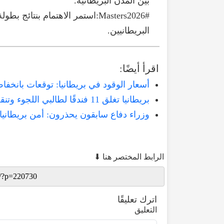
بين
المدن
البريطانية
.
#Masters2026:استمر
الاهتمام
بنتائج
بطولة
البريطانيين
.
اقرأ
أيضًا
:
أسعار الوقود في بريطانيا: توقعات بانخفا
بريطانيا تغلق 11 فندقًا لطالبي اللجوء وتنقل المئات إلى ثكنات عسكرية غير آدمية
​وزراء دفاع سابقون يحذرون: أمن بريطا
الرابط المختصر هنا ⬇
اترك تعليقًا
التعليق