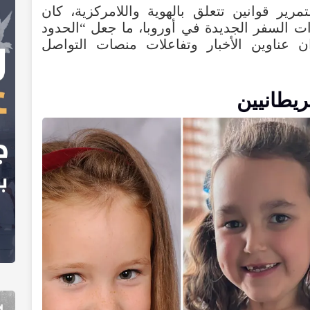
تمرير
قوانين
تتعلق
بالهوية
واللامركزية
،
كان
ات
السفر
الجديدة
في
أوروبا
،
ما
جعل
“
الحدود
ن
عناوين
الأخبار
وتفاعلات
منصات
التواصل
ريطانيين