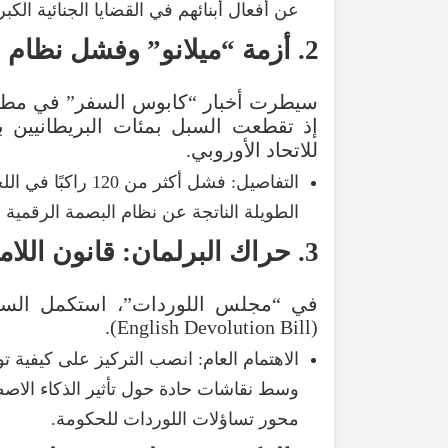
عن
أفعال
أبنائهم
في
القضايا
الجنائية
الكب
2
.
أزمة
“
ميلانو
”
وفشل
نظام
ا
سيطرت
أخبار
“
كابوس
السفر
”
في
مطا
إذ
تقطعت
السبل
بمئات
البريطانيين
ب
للاتحاد
الأوروبي
.
التفاصيل
:
فشل
أكثر
من
120
راكبًا
في
الل
الطويلة
الناتجة
عن
نظام
البصمة
الرقمية
ا
3
.
حراك
البرلمان
:
قانون
اللام
في
“
مجلس
اللوردات
”،
استكمل
الس
).
English
Devolution
Bill
(
الاهتمام
العام
:
انصب
التركيز
على
كيفية
تو
وسط
نقاشات
حادة
حول
تأثير
الذكاء
الاص
محور
تساؤلات
اللوردات
للحكومة
.