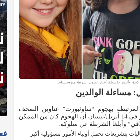
ينغ، وأليس دا سيلفا أغيار. تصوير: شرطة ميرسيسايد.
ل
:
مساءلة
الوالدين
المرتبطة
بهجوم
“
ساوثبورت
”
عناوين
الصحف
في
14
أبريل/نيسان
أن
الهجوم
كان
من
الممكن
اقي
”
وأبلغا
الشرطة
عن
سلوكه
.
فعا
لبات
بتشريعات
تحمل
أولياء
الأمور
مسؤولية
أكبر