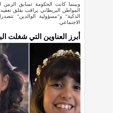
وبينما
كانت
الحكومة
تسابق
الزمن
ل
المواطن
البريطاني
يراقب
بقلق
تعقيد
الذكية
”
و”مسؤولية
الوالدين
”
تتصدرا
الاجتماعي
.
أبرز
العناوين
التي
شغلت
الب