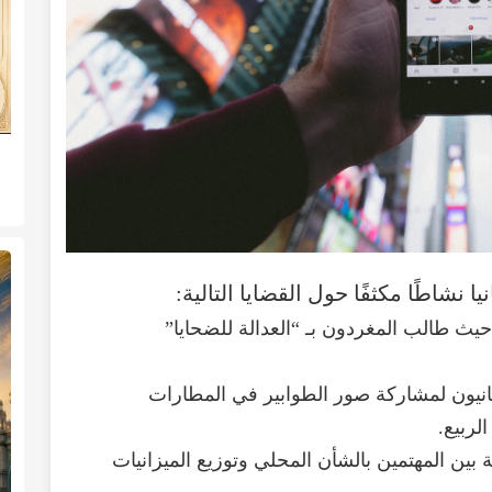
يا
نشاطًا
مكثفًا
حول
القضايا
التالية
:
حيث
طالب
المغردون
بـ
“
العدالة
للضحايا
”
نيون
لمشاركة
صور
الطوابير
في
المطارات
الربيع
.
ة
بين
المهتمين
بالشأن
المحلي
وتوزيع
الميزانيات