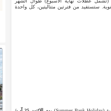
تشمل عطلات نهاية الأسبوع) طوال الشهر
ة. ستستفيد من فترتين متتاليتين، كل واحدة
) يوم
الاثنين 25 آب/