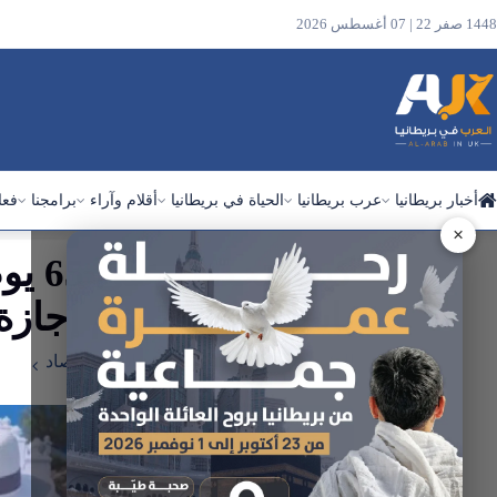
1448 صفر 22 | 07 أغسطس 2026
أخبار بريطانيا
عرب بريطانيا
الحياة في بريطانيا
أقلام وآراء
برامجنا
فعا
×
ابحث
في
باستخدام 26 يوم إجازة فقط؟
الموقع
الرئيسية
أخبار بريطانيا
سياسة واقتصاد