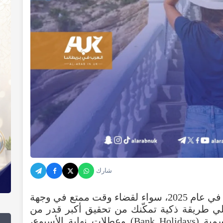
شارك
يطمح كثيرون للتخطيط مبكرًا لعطلاتهم في عام 2025، سواء لقضاء وقت ممتع في وجهة
لي طريقة ذكية تمكّنك من تحقيق أكبر قدر من
الإجازات عبر الجمع بين العطلات الرسمية (Bank Holidays) وعطلات نهاية الأسبوع،