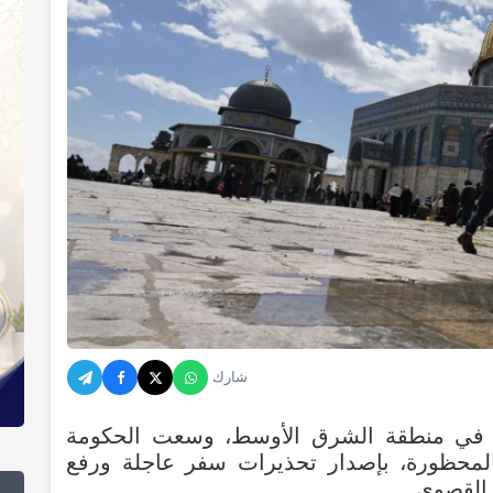
شارك
في
منطقة
الشرق
الأوسط
،
وسعت
الحكومة
لمحظورة
،
بإصدار
تحذيرات
سفر
عاجلة
ورفع
القصوى
.