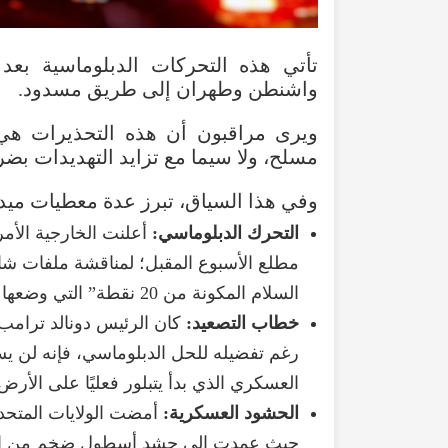
تأتي
هذه
التحركات
الدبلوماسية
بعد
واشنطن
وطهران
إلى
طريق
مسدود
.
ويرى
مراقبون
أن
هذه
التحذيرات
هي
مسلح
،
ولا
سيما
مع
تزايد
التهديدات
بضر
وفي
هذا
السياق
،
تبرز
عدة
معطيات
ميدا
التحرك
الدبلوماسي
:
أعلنت
الخارجية
الأمر
مطلع
الأسبوع
المقبل؛
لمناقشة
ملفات
شا
السلام
المكونة
من
20
نقطة
”
التي
وضعها
خطاب
التصعيد
:
كان
الرئيس
دونالد
ترامب
رغم
تفضيله
للحل
الدبلوماسي
،
فإنه
لن
يس
العسكري
الذي
بدأ
يتبلور
فعليًا
على
الأرض
الحشود
العسكرية
:
أمضت
الولايات
المتحد
حيث
عمدت
إلى
حشد
أسطول
ضخم
من
ا