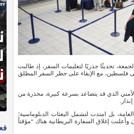
لجمعة
،
تحديثًا
جذريًا
لتعليمات
السفر
،
إذ
طالبت
ى
فلسطين
،
مع
الإبقاء
على
حظر
السفر
المطلق
لأمني
الذي
قد
يتصاعد
بسرعة
كبيرة
،
محذرة
من
إنذار
.
لعامة
،
بل
امتدت
لتشمل
البعثات
الدبلوماسية؛
وأعلنت
إغلاق
السفارة
البريطانية
هناك
“
مؤقتاً
فعا