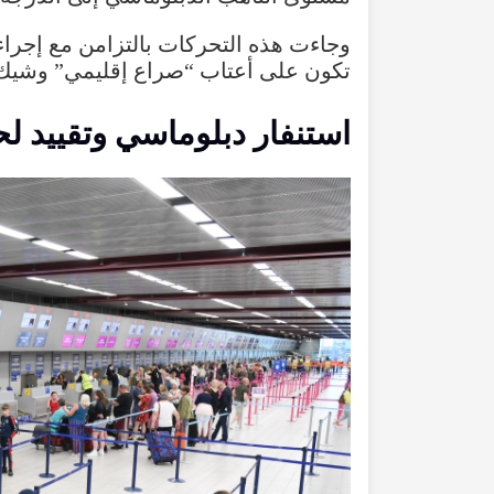
وجاءت
هذه
التحركات
بالتزامن
مع
إجرا
تكون
على
أعتاب
“
صراع
إقليمي
”
وشيك
استنفار
دبلوماسي
وتقييد
لح