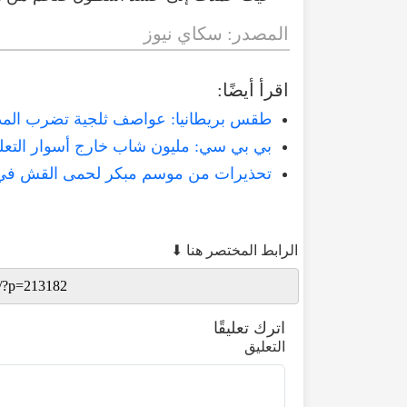
المصدر
:
سكاي
نيوز
اقرأ
أيضًا
:
طقس بريطانيا: عواصف ثلجية تضرب المد
بي بي سي: مليون شاب خارج أسوار التعلي
تحذيرات من موسم مبكر لحمى القش في بر
الرابط المختصر هنا ⬇
اترك تعليقًا
التعليق