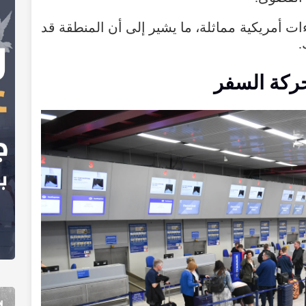
ءات
أمريكية
مماثلة
،
ما
يشير
إلى
أن
المنطقة
قد
.
ركة
السفر