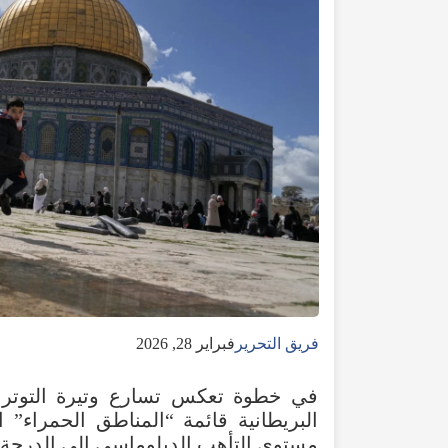
فريق التحرير
فبراير 28, 2026
في
خطوة
تعكس
تسارع
وتيرة
التوتر
البريطانية
قائمة
“
المناطق
الحمراء
”
ا
مستوى
التأهب
الدبلوماسي
إلى
الدرجة