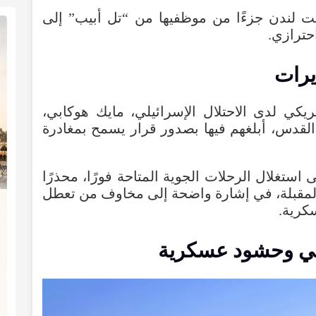
ت
لندن
جزءًا
من
موظفيها
من
“
تل
أبيب
”
إلى
حترازي
.
يرات
مريكي
لدى
الاحتلال
الإسرائيلي
،
مايك
هوكابي
،
القدس
،
أبلغهم
فيها
بصدور
قرار
يسمح
بمغادرة
ى
استغلال
الرحلات
الجوية
المتاحة
فورًا
،
محذرًا
لمقبلة
،
في
إشارة
واضحة
إلى
مخاوف
من
تعطل
كرية
.
ي
وحشود
عسكرية