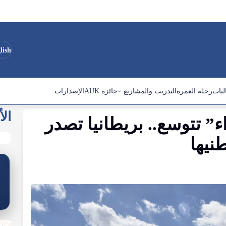
lish
ليات
رحلة العمرة
التدريب والمشاريع
جائزة AUK
الإصدارات
الأ
ء
”
تتوسع
..
بريطانيا
تصدر
نيها