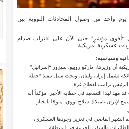
يوم
واحد
من
وصول
المحادثات
النووية
بين
“
أقوى
مؤشر
”
حتى
الآن
على
اقتراب
صدام
بات
عسكرية
أمريكية
.
نية
وسياسية
:
يكية
أن
وزيرها
،
ماركو
روبيو
،
سيزور
“
إسرائيل
”
ئكة
تشمل
إيران
ولبنان
،
وبحث
سبل
تنفيذ
“
خطة
الرئيس
ترامب
لقطاع
غزة
.
قد
مهد
لهذا
التصعيد
في
خطابه
الأخير
،
مؤكداً
أنه
مح
لإيران
بامتلاك
سلاح
نووي
،
ملوحًا
بالخيار
.
ة
الشهر
الماضي
في
تعزيز
وجودها
العسكري
،
لطائرات
والسفن
الحربية
في
المنطقة
.