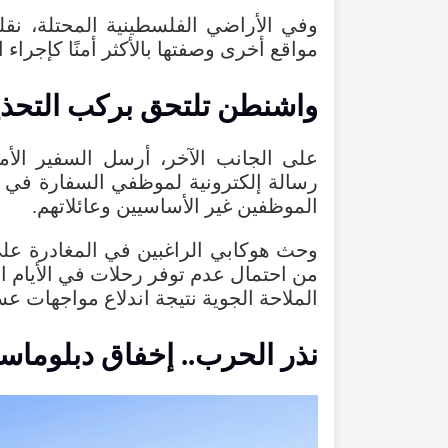
وفي
الأراضي
الفلسطينية
المحتلة
،
نقل
مواقع
أخرى
وصفتها
بالأكثر
أمنًا
كإجراء
ا
واشنطن
تلتحق
بركب
التحذ
على
الجانب
الآخر
،
أرسل
السفير
الأ
رسالة
إلكترونية
لموظفي
السفارة
في
الموظفين
غير
الأساسيين
وعائلاتهم
.
وحث
هوكابي
الراغبين
في
المغادرة
عل
من
احتمال
عدم
توفر
رحلات
في
الأيام
ا
الملاحة
الجوية
نتيجة
اندلاع
مواجهات
عس
نذر
الحرب
..
إخفاق
دبلوماس