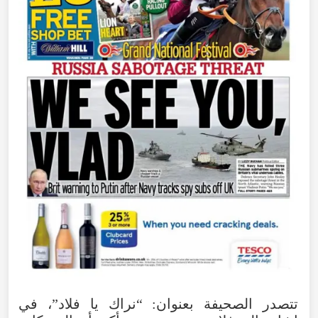
تتصدر
الصحيفة
بعنوان
: “
نراك
يا
فلاد
”،
في