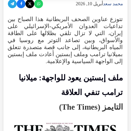
محمد سعد
أبريل 10, 2026
تتوزع
عناوين
الصحف
البريطانية
هذا
الصباح
بين
تداعيات
العدوان
الأمريكي-الإسرائيلي
على
إيران
،
التي
لا
تزال
تلقي
بظلالها
على
الطاقة
والأسواق
،
وبين
تصاعد
التوتر
مع
روسيا
في
المياه
البريطانية
،
إلى
جانب
قصة
متصدرة
تتعلق
بميلانيا
ترامب
وملف
إبستين
أعادت
ملف
إبستين
إلى
الواجهة السياسية
والإعلامية
.
ملف
إبستين
يعود
للواجهة
:
ميلانيا
ترامب
تنفي
العلاقة
التايمز
(
Times
The
)