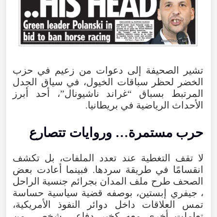
تشير
الصحيفة
إلى
دعوات
من
زعيم
في
حزب
الخضر
لحظر
سباقات
الخيول
،
في
سياق
الجدل
المرتبط
بسباق
“
غراند
ناشيونال
”،
أحد
أبرز
الأحداث
الرياضية
في
بريطانيا
.
حرب
مستمرة…
وروايات
تتصارع
لا
تقف
التغطية
عند
تعدد
الملفات
،
بل
تكشف
انقسامًا
في
طريقة
سردها
.
فبينما
أعادت
بعض
الصحف
طرح
ملف
المدان
بجرائم
جنسية
الراحل
،
جيفري
إبستين
،
بوصفه
قضية
سياسية
حساسة
تمس
العلاقات
داخل
دوائر
النفوذ
الأمريكية
،
تعاملت
أخرى
معه
كخبر
دفاعي
شخصي
من