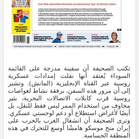
تكتب
الصحيفة
أن
سفينة
مدرجة
على
القائمة
السوداء
يُعتقد
أنها
نقلت
إمدادات
عسكرية
روسية
عبر
القناة
الإنجليزية
(
المانش
).
وتشير
إلى
أن
مرور
هذه
السفن
،
برفقة
نشاط
لغواصات
روسية
قرب
كابلات
الاتصالات
البحرية
،
يثير
مخاوف
من
استخدام
الممر
ليس
فقط
للنقل
،
بل
أيضًا
لأغراض
استطلاع
أو
دعم
لوجستي
عسكري
.
وترى
الصحيفة
أن
انشغال
الغرب
بالحرب
على
إيران
منح
موسكو
هامشًا
أوسع
للتحرك
في
هذه
المنطقة
الحساسة
.