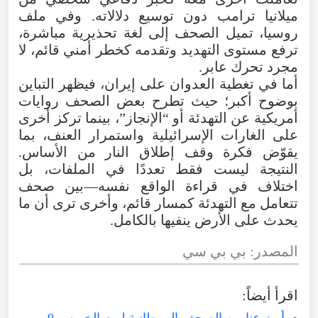
ميلانيا
ترامب
دون
توسيع
دلالاته
.
وفي
ملف
روسيا
،
تميل
الصحف
إلى
لغة
تحذيرية
مباشرة
،
ترفع
مستوى
التهديد
وتقدمه
كخطر
أمني
قائم
،
لا
مجرد
تحرك
عابر
.
أما
في
تغطية
العدوان
على
إيران
،
فيظهر
التباين
بوضوح
أكبر؛
حيث
تطرح
بعض
الصحف
روايات
أمريكية
عن
التهدئة
أو
“
الإنجاز
”،
بينما
تركز
أخرى
على
الغارات
الإسرائيلية
واستمرار
العنف
،
بما
يقوّض
فكرة
وقف
إطلاق
النار
من
الأساس
.
النتيجة
ليست
فقط
تعددًا
في
الملفات
،
بل
اختلاف
في
قراءة
الواقع
نفسه—بين
صحف
تتعامل
مع
التهدئة
كمسار
قائم
،
وأخرى
ترى
أن
ما
يحدث
على
الأرض
ينفيها
بالكامل
.
المصدر
:
بي
بي سي
اقرأ
أيضاً
:
أبرز عناوين الصحف البريطانية ليوم الخميس 9