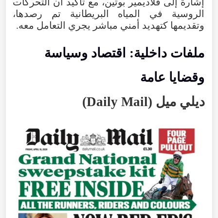
إشارة
إلى
فلاديمير
بوتين
،
مع
تأكيد
أن
التحركات
الروسية
في
المياه
البريطانية
تم
رصدها
،
وتقديمها
كتهديد
أمني
مباشر
يجري
التعامل
معه
.
ملفات
داخلية
:
اقتصاد
وسياسة
وقضايا
عامة
ديلي
ميل
(
Daily Mail
)