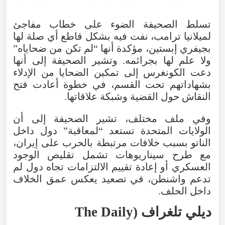
تسلط
الصحيفة
الضوء
على
خطاب
مفاجئ
لميلانيا
ترامب
،
نفت
فيه
بشكل
قاطع
أي
صلة
لها
بجيفري
إبستين
،
مؤكدة
أنها
“
لم
تكن
من
ضحاياه
”
ولا
علم
لها
بجرائمه
.
وتشير
الصحيفة
إلى
أنها
دعت
الكونغرس
إلى
تمكين
الضحايا
من
الإدلاء
بشهاداتهم
تحت
القسم
،
في
خطوة
أعادت
فتح
النقاش
حول
القضية
وشبكة
علاقاتها
.
وفي
ملف
مختلف
،
تشير
الصحيفة
إلى
أن
الولايات
المتحدة
تستعد
“
لمعاقبة
”
دول
داخل
الناتو
بسبب
خلافات
مرتبطة
بالحرب
على إيران،
مع
طرح
سيناريوهات
تشمل
تقليص
الوجود
العسكري
أو
إعادة
تقييم
الالتزامات
تجاه
دول
لم
تدعم
واشنطن
،
في
تصعيد
يعكس
عمق
الخلاف
داخل
الحلف
.
ديلي
تلغراف
(
The Daily