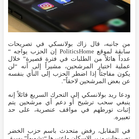
من
جانبه
،
قال
زاك
بولانسكي
في
تصريحات
سابقة
لموقع
PoliticsHome
إن
الحزب
يواجه
“
عدداً
هائلاً
من
الطلبات
في
فترة
قصيرة
”
خلال
عملية
اختيار
المرشحين
،
مشيراً
إلى
أنه
“
لن
يكون
مفاجئاً
إذا
اضطر
الحزب
إلى
النأي
بنفسه
عن
بعض
المرشحين
لاحقاً
”.
ودعا
ريد
بولانسكي
إلى
التحرك
السريع
قائلاً
إنه
ينبغي
سحب
ترشيح
أو
دعم
أي
مرشحين
يتم
إثبات
تورطهم
في
مواقف
عنصرية
،
على
حد
تعبيره
.
في
المقابل
،
رفض
متحدث
باسم
حزب
الخضر
تصريحات
وزير
الإسكان
واعتبرها
“
تشويهاً
”
يسبق