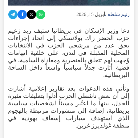
رنيم شلطف
أبريل 15, 2026
دعا
وزير
الإسكان
في
بريطانيا
ستيف
ريد
زعيم
حزب
الخضر
زاك
بولانسكي
إلى
اتخاذ
إجراءات
بحق
عدد
من
مرشحي
الحزب
في
الانتخابات
المحلية
المقبلة
في
لندن
،
على
خلفية
اتهامات
وُجهت
لهم
تتعلق
بالعنصرية
ومعاداة
السامية
،
في
قضية
أثارت
جدلاً
سياسياً
واسعاً
داخل
الساحة
البريطانية
.
وتأتي
هذه
الدعوات
بعد
تقارير
إعلامية
أشارت
إلى
أن
بعض
ناشطي
الحزب
أدلوا
بتعليقات
مثيرة
للجدل
،
بينها
ما
اعتُبر
مسيئاً
لشخصيات
سياسية
بريطانية
،
إضافة
إلى
منشورات
مرتبطة
بالهجوم
الذي
استهدف
سيارات
إسعاف
يهودية
في
منطقة
غولديرز
غرين
.