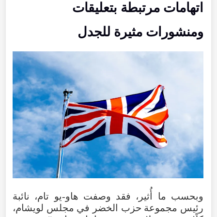
اتهامات
مرتبطة
بتعليقات
ومنشورات
مثيرة
للجدل
وبحسب
ما
أُثير
،
فقد
وصفت
هاو-يو
تام
،
نائبة
رئيس
مجموعة
حزب
الخضر
في
مجلس
لويشام
،