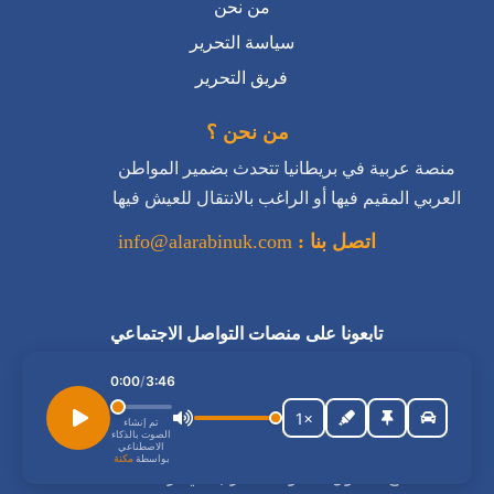
من نحن
سياسة التحرير
فريق التحرير
من نحن ؟
منصة عربية في بريطانيا تتحدث بضمير المواطن
العربي المقيم فيها أو الراغب بالانتقال للعيش فيها
اتصل بنا :
info@alarabinuk.com
تابعونا على منصات التواصل الاجتماعي
استمع إلى المقال
0:00
/
3:46
1×
تم إنشاء
الصوت بالذكاء
الاصطناعي
بواسطة
مكنة
جميع الحقوق محفوظة للعرب في بريطانيا © 2026