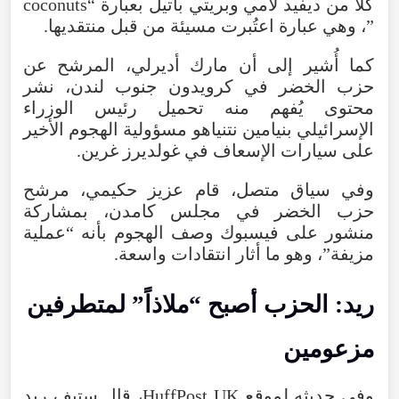
كلًا
من
ديفيد
لامي
وبريتي
باتيل
بعبارة
“
coconuts
”،
وهي
عبارة
اعتُبرت
مسيئة
من
قبل
منتقديها
.
كما
أُشير
إلى
أن
مارك
أديرلي
،
المرشح
عن
حزب
الخضر
في
كرويدون
جنوب
لندن
،
نشر
محتوى
يُفهم
منه
تحميل
رئيس
الوزراء
الإسرائيلي
بنيامين
نتنياهو
مسؤولية
الهجوم
الأخير
على
سيارات
الإسعاف
في
غولديرز
غرين
.
وفي
سياق
متصل
،
قام
عزيز
حكيمي
،
مرشح
حزب
الخضر
في
مجلس
كامدن
،
بمشاركة
منشور
على
فيسبوك
وصف
الهجوم
بأنه
“
عملية
مزيفة
”،
وهو
ما
أثار
انتقادات
واسعة
.
ريد
:
الحزب
أصبح
“
ملاذاً
”
لمتطرفين
مزعومين
وفي
حديثه
لموقع
UK
HuffPost
،
قال
ستيف
ريد