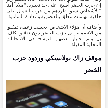
إن
حزب
الخضر
أصبح
،
على
حد
تعبيره
، “
ملاذاً
آمناً
”
لأشخاص
سبق
طردهم
من
حزب
العمال
على
خلفية
اتهامات
تتعلق
بالعنصرية
ومعاداة
السامية
.
وأضاف
أن
هؤلاء
الأشخاص
،
بحسب
زعمه
،
تمكنوا
من
الانضمام
إلى
حزب
الخضر
دون
تدقيق
كافٍ
،
بل
وتم
اختيار
بعضهم
للترشح
في
الانتخابات
المحلية
المقبلة
.
موقف
زاك
بولانسكي
وردود
حزب
الخضر