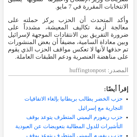
الانتخابات
المقررة
في
7
مايو
.
وأكد
المتحدث
أن
الحزب
يركز
حملته
على
معالجة
أزمة
تكاليف
المعيشة
،
مشدداً
على
ضرورة
التفريق
بين
الانتقادات
الموجهة
لإسرائيل
وبين
معاداة
السامية
،
مضيفاً
أن
بعض
المنشورات
تم
حذفها
لأنها
لا
تعكس
مواقف
الحزب
الذي
يقوم
على
مناهضة
العنصرية
ودعم
الطبقات
العاملة
.
المصدر
:
huffingtonpost
إقرأ
أيضًا
:
حزب الخضر يطالب بريطانيا بإلغاء الاتفاقيات
التجارية مع إسرائيل
حزب ريفورم اليميني المتطرف يتوعد بوقف
التأشيرات للدول المطالبة بتعويضات عن العبودية
حزب ريفورم اليميني المتطرف يتوعد بوقف