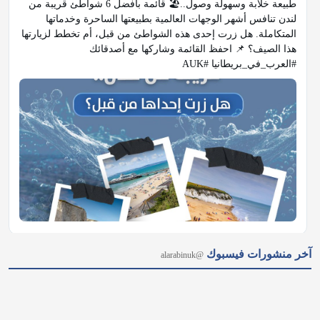
طبيعة خلابة وسهولة وصول..🏖️ قائمة بأفضل 6 شواطئ قريبة من 
لندن تنافس أشهر الوجهات العالمية بطبيعتها الساحرة وخدماتها 
المتكاملة. هل زرت إحدى هذه الشواطئ من قبل، أم تخطط لزيارتها 
هذا الصيف؟ 📌 احفظ القائمة وشاركها مع أصدقائك 
#العرب_في_بريطانيا #AUK
𝕏
@alarabinuk · 8 أغسطس 2026
آخر منشورات فيسبوك
@alarabinuk
R to @AlARABINUK: اكتشف المزيد من التفاصيل عبر موقعنا: 
https://alarabinuk.com/?p=238175