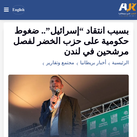
English
​بسبب
انتقاد
“
إسرائيل
”..
ضغوط
بحث
ابحث
حكومية
على
حزب
الخضر
لفصل
في
الموقع
مرشحين
في
لندن
الرئيسية
أخبار بريطانيا
مجتمع وتقارير