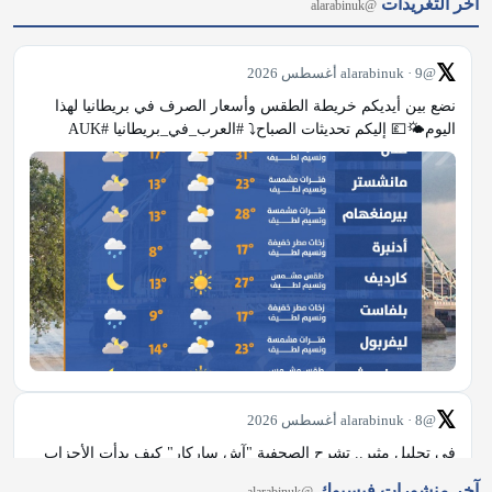
آخر التغريدات
@alarabinuk
𝕏
@alarabinuk · 9 أغسطس 2026
نضع بين أيديكم خريطة الطقس وأسعار الصرف في بريطانيا لهذا 
اليوم🌤💷 إليكم تحديثات الصباح⤵️ #العرب_في_بريطانيا #AUK
𝕏
@alarabinuk · 8 أغسطس 2026
في تحليل مثير.. تشرح الصحفية "آش ساركار" كيف بدأت الأحزاب 
الصاعدة، مثل "الخضر" و"ريفورم"، بفرض كلمتها على العمال 
آخر منشورات فيسبوك
@alarabinuk