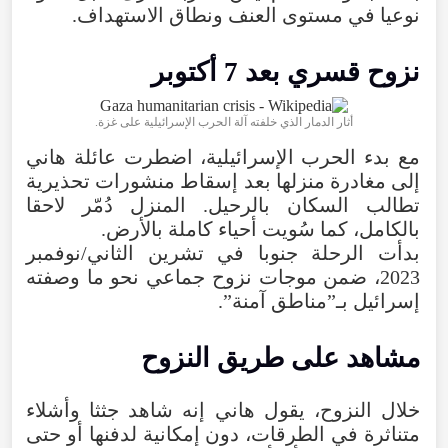
نوعيا في مستوى العنف ونطاق الاستهداف.
نزوح قسري بعد 7 أكتوبر
أثار الدمار الذي خلفته آلة الحرب الإسرائيلية على غزة.
مع بدء الحرب الإسرائيلية، اضطرت عائلة هاني
إلى مغادرة منزلها بعد إسقاط منشورات تحذيرية
تطالب السكان بالرحيل. المنزل دُمّر لاحقا
بالكامل، كما سُويت أحياء كاملة بالأرض.
بدأت الرحلة جنوبا في تشرين الثاني/نوفمبر
2023، ضمن موجات نزوح جماعي نحو ما وصفته
إسرائيل بـ”مناطق آمنة”.
مشاهد على طريق النزوح
خلال النزوح، يقول هاني إنه شاهد جثثا وأشلاء
متناثرة في الطرقات، دون إمكانية لدفنها أو حتى