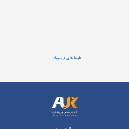
𝕏
@alarabinuk · 8 أغسطس 2026
"أنت رئيسٌ للشعب أم لأصحاب المصالح؟".. في رسالة قوية إلى 
آندي بيرنهام.. المؤثر المالي البريطاني "توبي نوبات" يفتح النار على 
الشركات العملاقة والبنوك التي تجني الأرباح من الحروب والمجاعات 
على حساب المواطن العادي، وتفاقم أزمات الغذاء والجفاف إرضاءً 
لدونالد ترامب،…
تابعنا على فيسبوك ←
عرض المزيد على X ←