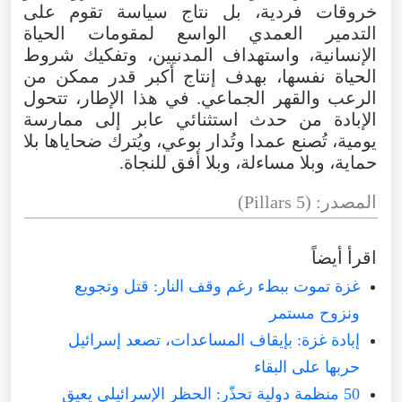
خروقات فردية، بل نتاج سياسة تقوم على
التدمير العمدي الواسع لمقومات الحياة
الإنسانية، واستهداف المدنيين، وتفكيك شروط
الحياة نفسها، بهدف إنتاج أكبر قدر ممكن من
الرعب والقهر الجماعي. في هذا الإطار، تتحول
الإبادة من حدث استثنائي عابر إلى ممارسة
يومية، تُصنع عمدا وتُدار بوعي، ويُترك ضحاياها بلا
حماية، وبلا مساءلة، وبلا أفق للنجاة.
المصدر: (5 Pillars)
اقرأ أيضاً
غزة تموت ببطء رغم وقف النار: قتل وتجويع
ونزوح مستمر
إبادة غزة: بإيقاف المساعدات، تصعد إسرائيل
حربها على البقاء
50 منظمة دولية تحذّر: الحظر الإسرائيلي يعيق