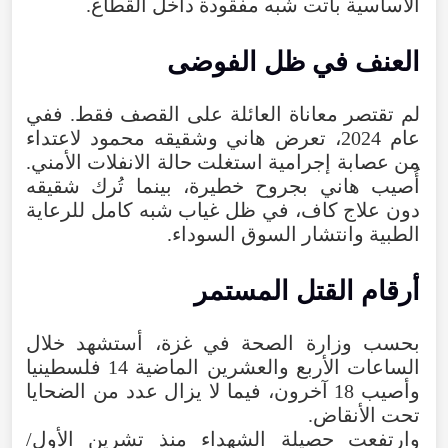
الأساسية باتت شبه مفقودة داخل القطاع.
العنف في ظل الفوضى
لم تقتصر معاناة العائلة على القصف فقط. ففي
عام 2024، تعرض هاني وشقيقه محمود لاعتداء
من عصابة إجرامية استغلت حالة الانفلات الأمني.
أُصيب هاني بجروح خطيرة، بينما تُرك شقيقه
دون علاج كاف، في ظل غياب شبه كامل للرعاية
الطبية وانتشار السوق السوداء.
أرقام القتل المستمر
بحسب وزارة الصحة في غزة، أستشهد خلال
الساعات الأربع والعشرين الماضية 14 فلسطينيا
وأصيب 18 آخرون، فيما لا يزال عدد من الضحايا
تحت الأنقاض.
وارتفعت حصيلة الشهداء منذ تشرين الأول/