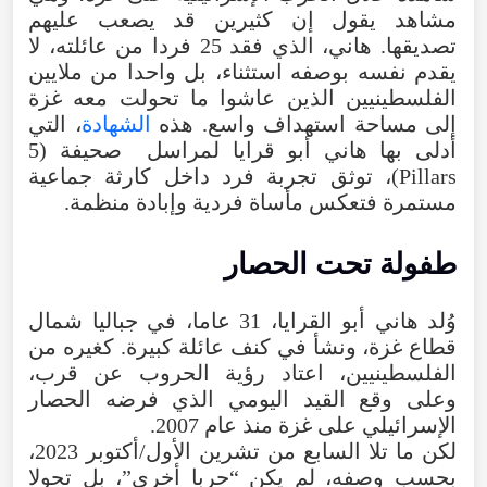
مشاهد يقول إن كثيرين قد يصعب عليهم
تصديقها. هاني، الذي فقد 25 فردا من عائلته، لا
يقدم نفسه بوصفه استثناء، بل واحدا من ملايين
الفلسطينيين الذين عاشوا ما تحولت معه غزة
إلى مساحة استهداف واسع. هذه
الشهادة
، التي
أدلى بها هاني أبو قرايا لمراسل صحيفة (5
Pillars)، توثق تجربة فرد داخل كارثة جماعية
مستمرة فتعكس مأساة فردية وإبادة منظمة.
طفولة تحت الحصار
وُلد هاني أبو القرايا، 31 عاما، في جباليا شمال
قطاع غزة، ونشأ في كنف عائلة كبيرة. كغيره من
الفلسطينيين، اعتاد رؤية الحروب عن قرب،
وعلى وقع القيد اليومي الذي فرضه الحصار
الإسرائيلي على غزة منذ عام 2007.
لكن ما تلا السابع من تشرين الأول/أكتوبر 2023،
بحسب وصفه، لم يكن “حربا أخرى”، بل تحولا