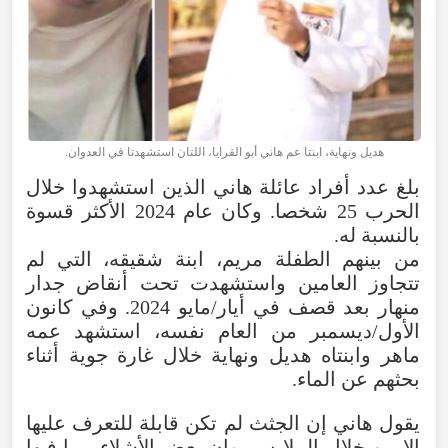
هديل ونهاية، ابنتا عم هاني أبو القرايا، اللتان استشهدتا في العدوان.
بلغ عدد أفراد عائلة هاني الذين استشهدوا خلال
الحرب 25 شخصا. وكان عام 2024 الأكثر قسوة
بالنسبة له.
من بينهم الطفلة مريم، ابنة شقيقه، التي لم
تتجاوز العامين واستشهدت تحت أنقاض جدار
منهار بعد قصف في أيار/مايو 2024. وفي كانون
الأول/ديسمبر من العام نفسه، استشهد عمه
ماهر وابنتاه هديل ونهاية خلال غارة جوية أثناء
بحثهم عن الماء.
يقول هاني إن الجثث لم تكن قابلة للتعرف عليها
إلا من خلال الملابس، وإن بعض الأشلاء، بما فيها