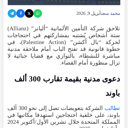
محمد سعد
أبريل 9, 2026
تلاحق
شركة
التأمين
الألمانية
“
أليانز
” (
Allianz
)
ستة
أشخاص
يُشتبه
بمشاركتهم
في
احتجاجات
لحركة
“
بال
أكشن” (
Action
Palestine
)،
في
خطوة
قانونية
قد
تفتح
الباب
أمام
ملاحقة
مدنية
مباشرة
للنشطاء
،
بالتوازي
مع
قضايا
جنائية
لا
تزال
منظورة أمام القضاء.
دعوى
مدنية
بقيمة
تقارب
300
ألف
باوند
تطالب
الشركة
بتعويضات
تصل
إلى
نحو
300
ألف
باوند
،
على
خلفية
احتجاجين
استهدفا
مكاتبها
في
المملكة
المتحدة
خلال
تشرين
الأول/أكتوبر
2024