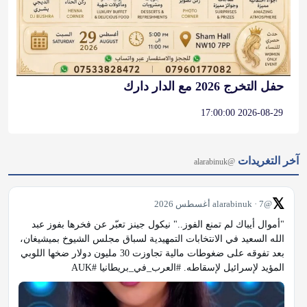
حفل التخرج 2026 مع الدار دارك
2026-08-29 17:00:00
آخر التغريدات
@alarabinuk
𝕏
@alarabinuk · 7 أغسطس 2026
"أموال أيباك لم تمنع الفوز.." نيكول جينز تعبّر عن فخرها بفوز عبد 
الله السعيد في الانتخابات التمهيدية لسباق مجلس الشيوخ بميشيغان، 
بعد تفوقه على ضغوطات مالية تجاوزت 30 مليون دولار ضخها اللوبي 
المؤيد لإسرائيل لإسقاطه. #العرب_في_بريطانيا #AUK