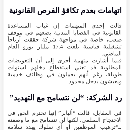
اتهامات
بعدم
تكافؤ
الفرص
القانونية
قالت
إحدى
المتهمات
إن
غياب
المساعدة
القانونية
في
القضايا
المدنية
يضعهم
في
موقف
صعب
،
خاصة
في
مواجهة
شركة
حققت
أرباحاً
تشغيلية
قياسية
بلغت
17.4
مليار
يورو
العام
الماضي
.
فيما
أشارت
متهمة
أخرى
إلى
أن
التعويضات
المطلوبة
قد
تعني
استقطاع
دخلهم
لسنوات
طويلة
،
رغم
أنهم
يعملون
في
وظائف
خدمية
ويعيشون
بدخل
محدود
.
رد
الشركة
: “
لن
نتسامح
مع
التهديد
”
في
المقابل
،
قالت
“
أليانز
”
إنها
تحترم
الحق
في
الاحتجاج
السلمي
،
لكنها
لن
تتسامح
مع
ما
وصفته
بـ“ترهيب
الموظفين
أو
أي
سلوك
يهدد
سلامة