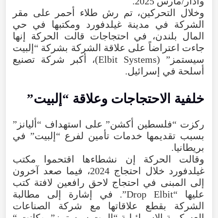
وآذار/مارس
2025
.
وخلال
التحركين
،
تم
رش
طلاء
أحمر
على
مقر
الشركة
في
مدينة
غيلدفورد
ومكتبها
في
حي
المال
بلندن
،
في
احتجاجات
قالت
الحركة
إنها
جاءت
اعتراضاً
على
علاقة
الشركة
بشركة
“
إلبيت
سيستمز
” (
Systems
Elbit
)،
أكبر
شركة
تصنيع
أسلحة
في إسرائيل.
خلفية
الاحتجاجات
وعلاقة
“
إلبيت
”
ركزت
“
فلسطين
أكشن
”
على
استهداف
“
أليانز
”
بسبب
تقديمها
خدمات
تأمين
لفرع
“
إلبيت
”
في
بريطانيا
.
وقالت
الحركة
إن
نشطاءها
اقتحموا
مكتب
غيلدفورد
خلال
احتجاج
2024
،
فيما
صعد
آخرون
إلى
المبنى
في
احتجاج
لاحق
رافعين
لافتة
كتب
عليها
“
Elbit
Drop
”.
في
إشارة
إلى
مطالبة
الشركة
بقطع
علاقاتها
مع
شركة
الصناعات
العسكرية
الإسرائيلية
“
إلبيت
سيستمز
”.
وكانت
“