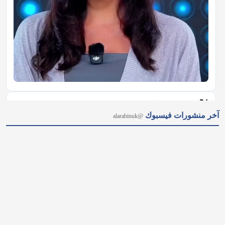
𝕏
@alarabinuk · 7 أغسطس 2026
آخر منشورات فيسبوك
@alarabinuk
"إنهاء أحقية المهاجرين في الإسكان الاجتماعي.." مقترحٌ جريء 
لحزب المحافظين يُثير جدلًا واسعًا ويتصدر عناوين الصحف البريطانية 
اليوم، إلى جانب قضايا أخرى شغلت الرأي العام. 🗞️للاطلاع على 
أبرز ما تناولته الصحف: https://alarabinuk.com/?p=239998 
#العرب_في_بريطانيا #AUK