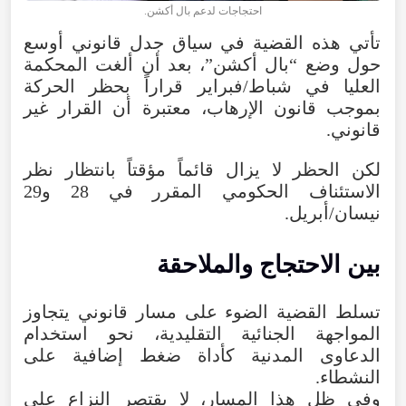
احتجاجات لدعم بال أكشن.
تأتي
هذه
القضية
في
سياق
جدل
قانوني
أوسع
حول
وضع
“
بال
أكشن
”،
بعد
أن
ألغت
المحكمة
العليا
في
شباط/فبراير
قراراً
بحظر
الحركة
بموجب
قانون
الإرهاب
،
معتبرة
أن
القرار
غير
قانوني
.
لكن
الحظر
لا
يزال
قائماً
مؤقتاً
بانتظار
نظر
الاستئناف
الحكومي
المقرر
في
28
و29
نيسان/أبريل
.
بين
الاحتجاج
والملاحقة
تسلط
القضية
الضوء
على
مسار
قانوني
يتجاوز
المواجهة
الجنائية
التقليدية
،
نحو
استخدام
الدعاوى
المدنية
كأداة
ضغط
إضافية
على
النشطاء
.
وفي
ظل
هذا
المسار
،
لا
يقتصر
النزاع
على