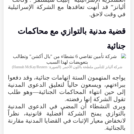
أليانز
”
قد
أنهت
تعاقدها
مع
الشركة
الإسرائيلية
في
وقت
لاحق
.
قضية
مدنية
بالتوازي
مع
محاكمات
جنائية
شركة أليانز للتأمين ملطخة باللون الأحمر. (الصورة:
Hannah McKay/Reuters
)
يواجه
المتهمون
الستة
اتهامات
جنائية
،
وقد
دفعوا
ببراءتهم
،
ويسعون
حالياً
لتعليق
الدعوى
المدنية
إلى
حين
انتهاء
المحاكمات
الجنائية—وهو
طلب
تقول
الشركة
إنها
رفضته
.
ويرى
النشطاء
أن
المضي
في
الدعوى
المدنية
بالتوازي
يمنح
الشركة
أفضلية
قانونية
،
نظراً
لانخفاض
معيار
الإثبات
في
القضايا
المدنية
مقارنة
بالجنائية
.