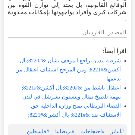
الوقائع
القانونية
،
بل
يمتد
إلى
توازن
القوة
بين
شركات
كبرى
وأفراد
يواجهونها
بإمكانات
محدودة
.
المصدر
:
الغارديان
اقرأ
أيضاً
:
شرطة لندن: نراجع الموقف بشأن &#8220;بال
أكشن&#8221; ومن المرجح استئناف اعتقال من
يدعمها
اعتقال ناشط من &#8220;بال أكشن&#8221;
بتهمة تلطيخ تمثال وينستون تشرشل في لندن
القضاء البريطاني يمنح وزارة الداخلية حق
الاستئناف ضد &#8221; بال أكشن&#8221;
#أليانز
#احتجاجات
#بريطانيا
#فلسطين