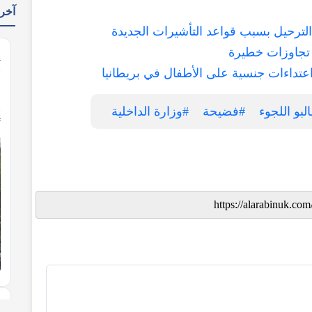
يدات
المئات من ضباط السجون يواجهون خطر 

تحقيقات تكشف تورط ضباط شرطة في اعت
#وزارة الداخلية
#فضيحة
#طالبو الل
K
