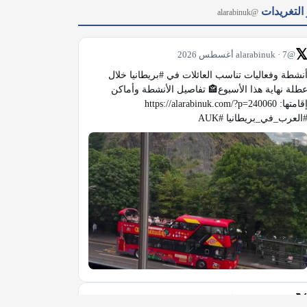
آخر التغر
@alarabinuk

@alarabinuk · 7 أغسطس 2026
أنشطة وفعاليات تناسب العائلات في #بريطانيا خلال 
عطلة نهاية هذا الأسبوع🏤 تفاصيل الأنشطة وأماكن 
إقامتها: https://alarabinuk.com/?p=240060 
#العرب_في_بريطانيا #AU

@alarabinuk · 7 أغسطس 2026