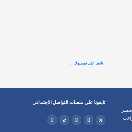
264,754 عضوًا، في أدنى مستوى للحزب منذ نحو عقد. 
ويأتي التراجع في وقت يشهد

@alarabinuk · 7 أغسطس 2026
حادثة العبور إلى سبتة.. الرسائل الخفية لأوروب
عرض المزيد على X ←
تابعنا على فيسبوك ←
تابعونا على منصات التواصل الاجتماعي
منصة
المو