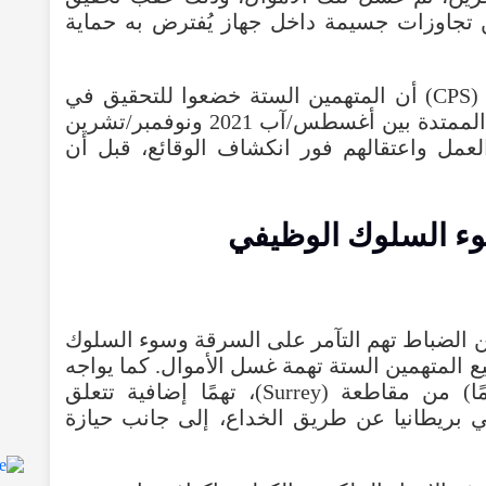
 تجاوزات جسيمة داخل جهاز يُفترض به حماية
وأعلنت هيئة الادعاء الملكية البريطانية (CPS) أن المتهمين الستة خضعوا للتحقيق في
قضايا سرقة وغسل أموال خلال الفترة الممتدة بين أغسطس/آب 2021 ونوفمبر/تشرين
م عن العمل واعتقالهم فور انكشاف الوقائع، قبل أن
ء السلوك الوظيفي
من الضباط تهم التآمر على السرقة وسوء السلوك
يع المتهمين الستة تهمة غسل الأموال. كما يواجه
أحدهم، ويدعى بسمير ماتيرا (36 عامًا) من مقاطعة (Surrey)، تهمًا إضافية تتعلق
 بريطانيا عن طريق الخداع، إلى جانب حيازة