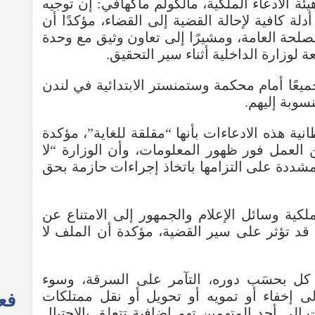
 الادعاء الملكية، مالكولم ماكهافي: إن توجيه
أدلة كافية لإحالة القضية إلى القضاء، مؤكدًا أن
صلحة العامة، ومشيرًا إلى تعاون وثيق مع وحدة
ة لوزارة الداخلية أثناء سير التحقيق.
يعًا أمام محكمة وستمنستر الابتدائية في لندن
سوبة إليهم.
نية هذه الادعاءات بأنها “مقلقة للغاية”، مؤكدة
 العمل فور ظهور المعلومات، وأن الوزارة “لا
، مشددة على التزامها باتخاذ إجراءات حازمة بحق
لكية وسائل الإعلام والجمهور إلى الامتناع عن
قد تؤثر على سير القضية، مؤكدة أن الملف لا
 كل بحسَب دوره، التآمر على السرقة، وسوء
لى إخفاء أو تمويه أو تحويل أو نقل ممتلكات
فعا
إلى أحد المتهمين تهم إضافية تتعلق بالاحتيال