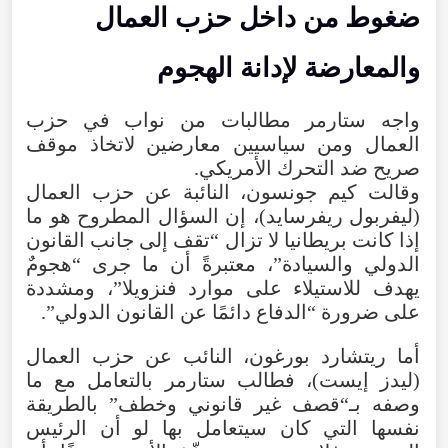
ضغوط من داخل حزب العمال
والمعارضة لإدانة الهجوم
واجه ستارمر مطالبات من نواب في حزب
العمال ومن سياسيين معارضين لاتخاذ موقف
صريح ضد التحرك الأمريكي.
وقالت كيم جونسون، النائبة عن حزب العمال
(ليفربول ريفرسايد)، إن السؤال المطروح هو ما
إذا كانت بريطانيا لا تزال “تقف إلى جانب القانون
الدولي والسيادة”، معتبرةً أن ما جرى “هجومٌ
يهدف للاستيلاء على موارد فنزويلا”، ومشددة
على ضرورة “الدفاع دائمًا عن القانون الدولي”.
أما ريتشارد بورغون، النائب عن حزب العمال
(ليدز إيست)، فطالب ستارمر بالتعامل مع ما
وصفه بـ“قصف غير قانوني وخطف” بالطريقة
نفسها التي كان سيتعامل بها لو أن الرئيس