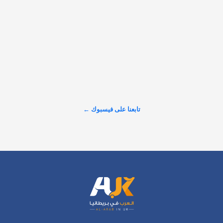
التعرض للمضايقات بسبب اللغة أو الجنسية، وكيف يُنصفك القانون 
ويضمن استرداد حقك كاملًا.…
𝕏
@alarabinuk · 7 أغسطس 2026
هام وعاجل.. المقاعد محدودة دورة فن التحدث أمام الجمهور مع 
عدنان حميدان هل تريد أن تتحدث بثقة وتترك أثرًا في كل مرة تقف 
فيها أمام الناس؟ انضم إلى ورشة تدريبية عملية تمكنك أكثر من 
التحدث بطلاقة باللغة العربية، وبناء حضور…
تابعنا على فيسبوك ←
عرض المزيد على X ←