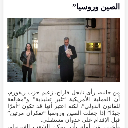
الصين وروسيا”
من جانبه، رأى نايجل فاراج، زعيم حزب ريفورم،
أن العملية الأمريكية “غير تقليدية” و”مخالفة
للقانون الدولي”، لكنه اعتبر أنها قد تكون “أمرًا
جيدًا” إذا جعلت الصين وروسيا “تفكران مرتين”
قبل الإقدام على عدوان مستقبلي.
وأعرب عن أمله بأن يتمكن الشعب الفنزويلي