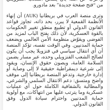
من “فتح صفحة جديدة” بعد مادورو.
وترى منصة العرب في بريطانيا (AUK) أن إنهاء
الأنظمة القمعية لا يبرر، بحد ذاته، تجاوز قواعد
القانون الدولي أو تطبيع منطق تغيير الحكومات
بالقوة العسكرية، لأن ذلك يفتح الباب لمزيد من
الفوضى ويقوّض منظومة الأمن العالمي ويضعف
حماية المدنيين. وفي الوقت نفسه، تؤكد المنصة
أن أي انتقال سياسي في فنزويلا يجب أن يكون
لصالح الشعب الفنزويلي وحده، عبر مسار يضمن
السلامة العامة، ويصون حقوق الإنسان، ويقود
إلى شرعية ديمقراطية حقيقية لا إلى وصاية أو
إدارة خارجية. وتدعو المنصة بريطانيا إلى موقف
واضح ومتسق: دعم الانتقال السلمي والشرعي،
والمطالبة بالشفافية الكاملة حول أي عمليات
عسكرية وما يترتب عليها من انتهاكات، مع أولوية
حماية المدنيين واحترام سيادة الدول وفق
القانون الدولي.