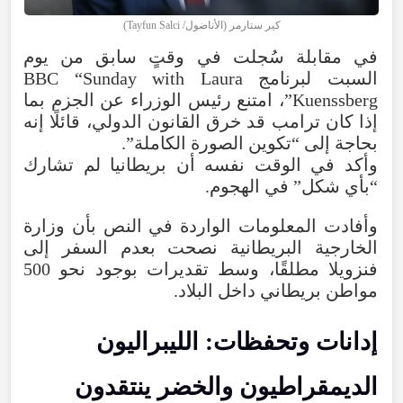
كير ستارمر (الأناضول/ Tayfun Salci)
في مقابلة سُجلت في وقتٍ سابق من يوم
السبت لبرنامج BBC “Sunday with Laura
Kuenssberg”، امتنع رئيس الوزراء عن الجزم بما
إذا كان ترامب قد خرق القانون الدولي، قائلًا إنه
بحاجة إلى “تكوين الصورة الكاملة”.
وأكد في الوقت نفسه أن بريطانيا لم تشارك
“بأي شكل” في الهجوم.
وأفادت المعلومات الواردة في النص بأن وزارة
الخارجية البريطانية نصحت بعدم السفر إلى
فنزويلا مطلقًا، وسط تقديرات بوجود نحو 500
مواطن بريطاني داخل البلاد.
إدانات وتحفظات: الليبراليون
الديمقراطيون والخضر ينتقدون