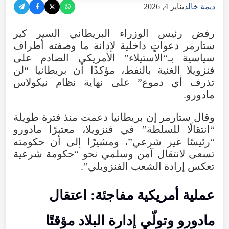
ديمة خالد
يناير 4, 2026
رفض رئيس الوزراء البريطاني السير كير
ستارمر دعواتٍ داخلية لإدانة ما وصفته أطراف
سياسية بـ“الاستيلاء” الأمريكي الصادم على
فنزويلا الغنية بالنفط، مؤكدًا أن بريطانيا “لن
تذرف أي دموع” على نهاية نظام نيكولاس
مادورو.
وقال ستارمر إن بريطانيا دعمت منذ فترة طويلة
“انتقالًا للسلطة” في فنزويلا، معتبرًا مادورو
“رئيسًا غير شرعي”، ومشيرًا إلى أن حكومته
تسعى لانتقال آمن وسلمي نحو “حكومة شرعية
تعكس إرادة الشعب الفنزويلي”.
عملية أمريكية مفاجئة: اعتقال
مادورو وتولّي إدارة البلاد مؤقتًا