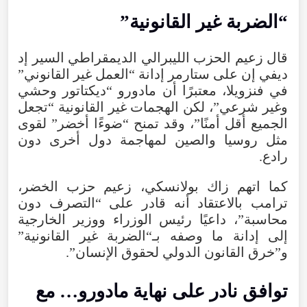
“الضربة غير القانونية”
قال زعيم الحزب الليبرالي الديمقراطي السير إد
ديفي إن على ستارمر إدانة “العمل غير القانوني”
في فنزويلا، معتبرًا أن مادورو “ديكتاتور وحشي
وغير شرعي”، لكن الهجمات غير القانونية “تجعل
الجميع أقل أمنًا”، وقد تمنح “ضوءًا أخضر” لقوى
مثل روسيا والصين لمهاجمة دول أخرى دون
رادع.
كما اتهم زاك بولانسكي، زعيم حزب الخضر،
ترامب بالاعتقاد أنه قادر على “التصرف دون
محاسبة”، داعيًا رئيس الوزراء ووزير الخارجية
إلى إدانة ما وصفه بـ“الضربة غير القانونية”
و”خرق القانون الدولي لحقوق الإنسان”.
توافق نادر على نهاية مادورو… مع