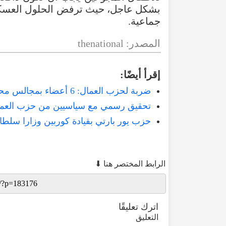
بشكل عاجل، حيث ترفض الحلول العسكرية ا
جماعية.
المصدر: thenational
إقرأ أيضًا:
ضربة لحزب العمال: 6 أعضاء بمجالس محلية ينضمون لحزب كوربين الجديد‏
تحقيق رسمي مع سياسيين من حزب العما
حزب يور بارتي بقيادة كوربين وزارا سلطان
الرابط المختصر هنا ⬇
اترك تعليقًا
التعليق