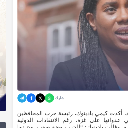
شارك
حد، أكدت كيمي بادينوك، رئيسة حزب المحافظين
ي عدوانها على غزة، رغم الانتقادات الدولية
غزة. وقالت بادينوك: “الحرب وضع صعب، وعندما