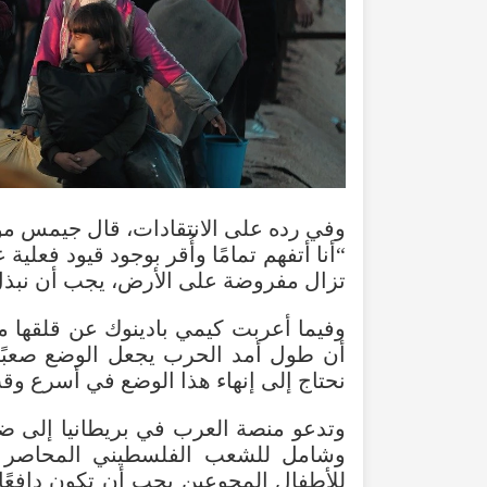
وفي رده على الانتقادات، قال جيمس مورا
“أنا أتفهم تمامًا وأُقر بوجود قيود فعلي
تزال مفروضة على الأرض، يجب أن نبذ
وفيما أعربت كيمي بادينوك عن قلقها 
أن طول أمد الحرب يجعل الوضع صعبًا ل
نحتاج إلى إنهاء هذا الوضع في أسرع و
وتدعو منصة العرب في بريطانيا إلى ض
وشامل للشعب الفلسطيني المحاصر في
للأطفال المجوعين يجب أن تكون دافعًا