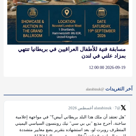
مسابقة فنية للأطفال العراقيين في بريطانيا تنتهي
بمزاد علني في لندن
2026-09-19 12:00:00
آخر التغريدات
@alarabinuk
𝕏
@alarabinuk · 7 أغسطس 2026
"هل تعتقد أن ملك هذا البلد بريطاني أبيض؟" في مواجهة إعلامية 
ساخنة، أحرج مذيع "بي بي سي" نيك روبنسون السياسي اليميني 
المتطرف روبرت لو، بعد استشهاده بتقرير يضع معايير متشددة 