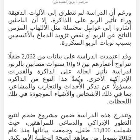
مرضى الربو (أنسبلاش)
ورغم أن الدراسة لم تتطرق إلى الآليات الدقيقة
وراء تأثير الربو على الذاكرة، إلا أن الباحثين
أشاروا إلى عوامل محتملة مثل الالتهاب المزمن
الناتج عن الربو أو نقص تزويد الدماغ بالأكسجين
بسبب نوبات الربو المتكررة.
وقد اعتمدت الدراسة على بيانات من 2,062 طفلًا
تتراوح أعمارهم بين 9 و10 سنوات مصابين بالربو،
لدراسة تأثير الحالة على الذاكرة والقدرات
الإدراكية الأخرى. ويُعدّ هذا النوع من الذاكرة
مسؤولًا عن تذكر الأحداث والتجارب والمشاعر،
بما في ذلك الأشخاص والأشياء الموجودة في تلك
اللحظات.
وتندرج هذه الدراسة ضمن مشروع ضخم لتتبع
التطور الإدراكي والدماغي للمراهقين، حيث
شملت 11,800 طفل، وجمعت بياناتها منذ عام
2015 بتمويل من معاهد الصحة الوطنية الأمريكية.