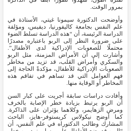
بمرور الوقت.
وأوضحت الدكتورة سيمونا غيتي، الأستاذة في
علم النفس بجامعة كاليفورنيا، ديفيس، ومؤلفة
الدراسة الرئيسة، أن “هذه الدراسة تسلط الضوء
على ضرورة النظر إلى الربو باعتباره مصدرًا
محتملًا للصعوبات الإدراكية لدى الأطفال”.
وأشارت إلى أن الأمراض المزمنة، مثل الربو
والسكري وأمراض القلب، قد تزيد من مخاطر
الصعوبات الإدراكية للأطفال، مؤكدةً الحاجة إلى
فهم العوامل التي قد تساهم في تفاقم هذه
المخاطر أو الوقاية منها.
وأفادت دراسات سابقة أجريت على كبار السن
أن الربو يرتبط بزيادة خطر الإصابة بالخرف
ومرض الزهايمر، وكلاهما يؤثران على الذاكرة.
كما أوضح نيكولاس كريستوفر-هايز، الباحث
المشارك وطالب الدكتوراه في علم النفس، أن
“الربو قد يضع الأطفال على مسار يزيد من خطر