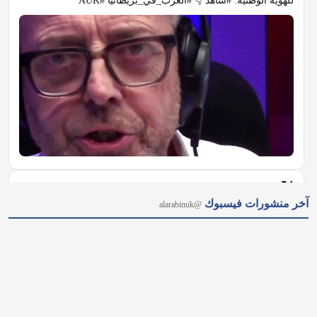
للهوية الوطنية. #شاهد 👇 #العرب_في_بريطانيا #AUK
𝕏
@alarabinuk · 7 أغسطس 2026
آخر منشورات فيسبوك
@alarabinuk
من نيويورك إلى ميشيغان.. هل أصبحت "أموال السياسة" عاجزة عن 
حسم الانتخابات الأمريكية؟ 🗳 رغم ملايين الأموال الخارجية ودعم 
قيادة الحزب لمنافسته؛ أحدث الطبيب من أصول مصريّة عبد الرحمن 
السيد مفاجأة مدوّية بفوزه بترشيح الديمقراطيين لمجلس الشيوخ عن 
ولاية ميشيغان.…