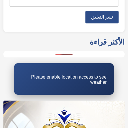
الأكثر قراءة
Please enable location access to see
weather