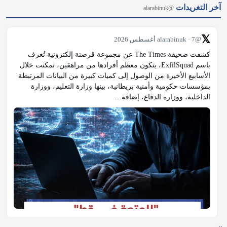
آخر التغريدات
@alarabinuk
𝕏
@alarabinuk · 7 أغسطس 2026
كشفت صحيفة The Times عن مجموعة قرصنة إلكترونية تُعرف 
باسم ExfilSquad، يتكون معظم أفرادها من مراهقين، تمكنت خلال 
الأسابيع الأخيرة من الوصول إلى كميات كبيرة من البيانات المرتبطة 
بمؤسسات حكومية وأمنية بريطانية، بينها وزارة التعليم، ووزارة 
الداخلية، ووزارة الدفاع، إضافة…