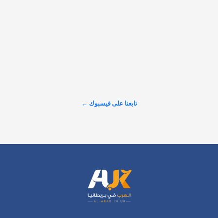
التعرض للمضايقات بسبب اللغة أو الجنسية، وكيف يُنصفك القانون 
ويضمن استرداد حقك كاملًا.…
𝕏
@alarabinuk · 7 أغسطس 2026
هام وعاجل.. المقاعد محدودة دورة فن التحدث أمام الجمهور مع 
عدنان حميدان هل تريد أن تتحدث بثقة وتترك أثرًا في كل مرة تقف 
فيها أمام الناس؟ انضم إلى ورشة تدريبية عملية تمكنك أكثر من 
التحدث بطلاقة باللغة العربية، وبناء حضور…
تابعنا على فيسبوك ←
عرض المزيد على X ←