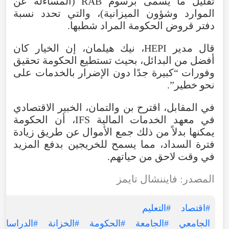
تقليل ما يسمى برسوم RAB (المساءلة عن
الموارد وشؤون الميزانية)، والتي تحدد نسبة
دفتر قروض الحكومة المراد شطبها.
قال مدير HEPI، نيك هيلمان، إن الخيار كان
أفضل من البدائل، بحيث تستطيع الحكومة تحقيق
وفورات “كبيرة جدًا دون الإضرار بالخدمات على
نحو خطير”.
في المقابل، اقترح بن والتمان، الخبير الاقتصادي
في معهد الخدمات المالية IFS، أن الحكومة
يمكنها بدلاً من ذلك جمع الأموال عن طريق زيادة
فترة السداد، مما يسمح للخريجين بدفع المزيد
في وقت لاحق من حياتهم.
المصدر:
فايننشال تايمز
#اقتصاد
#التعليم
الجامعي
#الجامعة
#الحكومة
#الخزانة
#الدراسات