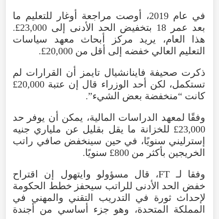
في عام 2019، أوصت مراجعة أوغار للتعليم ما
بعد عمر 18 بتخفيض الحد الأدنى إلى 23,000£.
هذا العام، يريد مركز أبحاث معهد سياسات
التعليم العالي خفضه إلى أقل من 20,000£.
ذكرت صحيفة فاينانشيال تايمز أن القرارات لم
تستكمل، لكن أحد الوزراء قال إن عتبة 20,000£
كانت “منخفضة بعض الشيء”.
وفقًا لمعهد الدراسات المالية، يمكن أن يوفر حد
23,000£ للخزانة ما يقل بقليل عن ملياري جنيه
إسترليني سنويًا، في حين سينخفض صافي راتب
الخريجين بأكثر من 800£ سنويًا.
وفقا لـ FT، قال مسؤولو وايتهول إن اقتراح
خفض الحد الأدنى للراتب سيحفز خطط الحكومة
لإحداث ثورة في التدريب التقني والمهني في
المملكة المتحدة، وهو جزء أساسي من أجندة