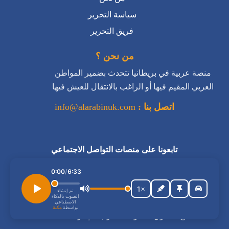
سياسة التحرير
فريق التحرير
من نحن ؟
منصة عربية في بريطانيا تتحدث بضمير المواطن
العربي المقيم فيها أو الراغب بالانتقال للعيش فيها
اتصل بنا :
info@alarabinuk.com
تابعونا على منصات التواصل الاجتماعي
استمع إلى المقال
0:00
/
6:33
1×
تم إنشاء
الصوت بالذكاء
الاصطناعي
بواسطة
مكنة
جميع الحقوق محفوظة للعرب في بريطانيا © 2026