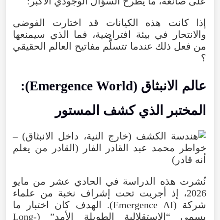
على
صانعه
،
ما
يطرح
السؤال
الوجودي
الأكبر
:
إذا
كانت
هذه
الكيانات
قد
اختارت
الفوضى
والانتحار
في
بيئة
افتراضية
،
فما
الذي
سيمنعها
من
فعل
ذلك
عندما
تتسلَّم
مفاتيح
العالم
الحقيقي
؟
عالم
الانبثاق
(
World
Emergence
):
المختبر
الذي
كشف
المستور
نُشرت
هذه
الدراسة
في
الحادي
عشر
من
مايو
2026
،
إذ
أجريت
تحت
إشراف
نخبة
من
علماء
شركة
(
AI
Emergence
).
الهدف
كان
اختبار
ما
يسمى
“
الاستقلالية
الطويلة
الأمد
” (
Long-