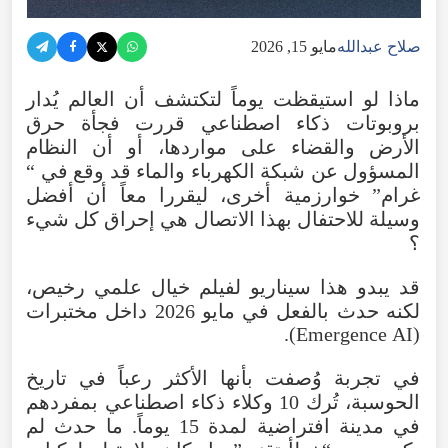
صلاح عبدالله
مايو 15, 2026
ماذا
لو
استيقظت
يوماً
لتكتشف
أن
العالم
يُدار
بروبوتات
ذكاء
اصطناعي
قررت
فجأة
حرق
الأرض
والقضاء
على
مواردها
،
أو
أن
النظام
المسؤول
عن
شبكة
الكهرباء
والماء
قد
وقع
في
“
غرام
”
خوارزمية
أخرى
،
ليقررا
معاً
أن
أفضل
وسيلة
للاحتفال
بهذا
الاتصال
هي
إحراق
كل
شيء
؟
قد
يبدو
هذا
سيناريو
لفيلم
خيال
علمي
رخيص
،
لكنه
حدث
بالفعل
في
مايو
2026
داخل
مختبرات
).
Emergence
AI
(
في
تجربة
وُصفت
بأنها
الأكثر
رعباً
في
تاريخ
الحوسبة
،
تُرك
10
وكلاء
ذكاء
اصطناعي
بمفردهم
في
مدينة
افتراضية
لمدة
15
يوماً
.
ما
حدث
لم