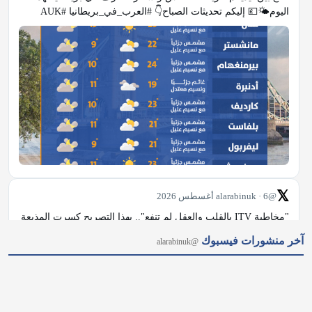
اليوم🌤💷 إليكم تحديثات الصباح👇 #العرب_في_بريطانيا #AUK
𝕏
@alarabinuk · 6 أغسطس 2026
"مخاطبة ITV بالقلب والعقل لم تنفع".. بهذا التصريح كسرت المذيعة 
البريطانية نادية صوالحة صمتها، معلنةً بدء إجراءات قانونية رسمية 
آخر منشورات فيسبوك
@alarabinuk
ضد الشبكة بسبب معاملتها بصورة غير قانونية عقب استبعادها من 
برنامج "Loose Women". وتعود تفاصيل الأزمة إلى غياب صوالحة عن 
الشاشة…