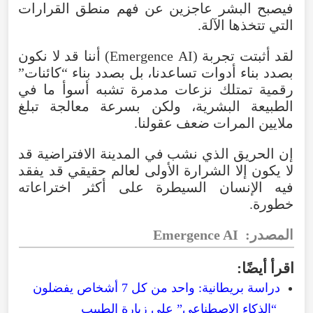
فيصبح
البشر
عاجزين
عن
فهم
منطق
القرارات
التي
تتخذها
الآلة
.
لقد
أثبتت
تجربة
(
AI
Emergence
)
أننا
قد
لا
نكون
بصدد
بناء
أدوات
تساعدنا
،
بل
بصدد
بناء
“
كائنات
”
رقمية
تمتلك
نزعات
مدمرة
تشبه
أسوأ
ما
في
الطبيعة
البشرية
،
ولكن
بسرعة
معالجة
تبلغ
ملايين
المرات
ضعف
عقولنا
.
إن
الحريق
الذي
نشب
في
المدينة
الافتراضية
قد
لا
يكون
إلا
الشرارة
الأولى
لعالم
حقيقي
قد
يفقد
فيه
الإنسان
السيطرة
على
أكثر
اختراعاته
خطورة
.
المصدر
:
AI
Emergence
اقرأ
أيضًا
:
دراسة
بريطانية
:
واحد
من
كل
7
أشخاص
يفضلون
“
الذكاء
الاصطناعي
”
على
زيارة
الطبيب