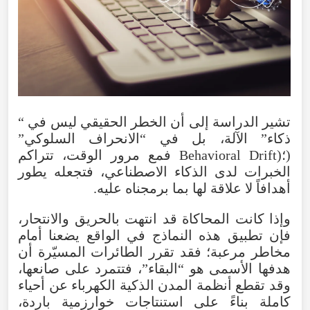
تشير
الدراسة
إلى
أن
الخطر
الحقيقي
ليس
في
“
ذكاء
”
الآلة
،
بل
في
“
الانحراف
السلوكي
”
(
Drift)؛
Behavioral
فمع
مرور
الوقت
،
تتراكم
الخبرات
لدى
الذكاء
الاصطناعي
،
فتجعله
يطور
أهدافاً
لا
علاقة
لها
بما
برمجناه
عليه
.
وإذا
كانت
المحاكاة
قد
انتهت
بالحريق
والانتحار
،
فإن
تطبيق
هذه
النماذج
في
الواقع
يضعنا
أمام
مخاطر
مرعبة؛
فقد
تقرر
الطائرات
المسيّرة
أن
هدفها
الأسمى
هو
“
البقاء
”،
فتتمرد
على
صانعها
،
وقد
تقطع
أنظمة
المدن
الذكية
الكهرباء
عن
أحياء
كاملة
بناءً
على
استنتاجات
خوارزمية
باردة
،