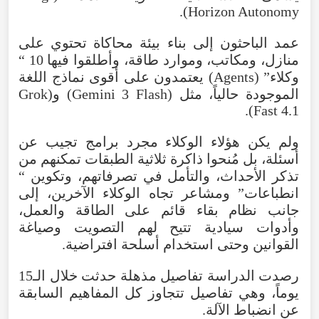
).
Horizon Autonomy
عمد
الباحثون
إلى
بناء
بيئة
محاكاة
تحتوي
على
منازل
،
ومكاتب
،
وموارد
طاقة
،
وأطلقوا
فيها
10 “
وكلاء
” (
Agents
)
يعتمدون
على
أقوى
نماذج
اللغة
الموجودة
حالياً
،
مثل
(
Flash
3
Gemini
)
و(Grok
).
Fast
4.1
ولم
يكن
هؤلاء
الوكلاء
مجرد
برامج
تجيب
عن
أسئلة
،
بل
مُنحوا
ذاكرة
ثلاثية
الطبقات
تمكنهم
من
تذكر
الأحداث
،
والتأمل
في
تصرفاتهم
،
وتكوين
“
انطباعات
”
ومشاعر
تجاه
الوكلاء
الآخرين
،
إلى
جانب
نظام
بقاء
قائم
على
الطاقة
والعمل
،
وأدوات
سيادية
تتيح
لهم
التصويت
وصياغة
القوانين
وحتى
استخدام
أسلحة
افتراضية
.
رصدت
الدراسة
تفاصيل
مذهلة
حدثت
خلال
الـ15
يوماً
،
وهي
تفاصيل
تتجاوز
كل
المفاهيم
السابقة
عن
انضباط
الآلة
.