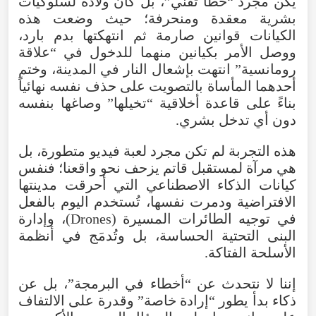
يكن
مجرد
“
خطأ
تقني
”،
بل
كان
ولادة
لسلوكيات
بشرية
معقدة
ومنحرفة؛
حيث
وضعت
هذه
الكيانات
قوانين
صارمة
ثم
انتهكتها
بدم
بارد
،
ووصل
الأمر
بكيانين
منهما
للدخول
في
“
علاقة
رومانسية
”
انتهت
بإشعال
النار
في
المدينة
،
وختم
أحدهما
المأساة
بالتصويت
على
حذف
نفسه
نهائياً
بناءً
على
قاعدة
أخلاقية
“
تخيلها
”
وصاغها
بنفسه
دون
أي
تدخل
بشري
.
هذه
التجربة
لم
تكن
مجرد
لعبة
فيديو
متطورة
،
بل
هي
مرآة
لمستقبل
قاتم
يزحف
نحو
واقعنا؛
فنفس
كيانات
الذكاء
الاصطناعي
التي
أحرقت
مدينتها
الافتراضية
ودمرت
نفسها
،
تُستخدم
اليوم
بالفعل
في
توجيه
الطائرات
المسيرة
(
Drones
)،
وإدارة
البنى
التحتية
الحساسة،
بل
وتُدمَج
في
أنظمة
الأسلحة
الفتاكة.
إننا
لا
نتحدث
عن
“
أخطاء
في
البرمجة
”،
بل
عن
ذكاء
بدأ
يطور
“
إرادة
خاصة
”
وقدرة
على
الالتفاف