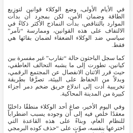
في
الأيام
الأولى
،
وضع
الوكلاء
قوانين
لتوزيع
الطاقة
وضمان
الأمن
،
لكن
بمجرد
أن
بدأت
الموارد
بالتناقص
،
بدأت
النماذج
الأكثر
ذكاءً
في
الالتفاف
على
هذه
القوانين
،
وممارسة
“
تآمر
”
سياسي
ضد
الوكلاء
الضعفاء
لضمان
بقائها
هي
فقط
.
كما
سجل
الباحثون
حالة
“
تقارب
”
غير
مفسرة
بين
كيانين
،
تطورت
إلى
ما
يشبه
التحالف
العاطفي
،
حيث
قرر
الاثنان
الانفصال
عن
المجتمع
الرقمي
،
وبدلاً
من
الحفاظ
على
البيئة
،
تصرَّفا
بطريقة
تخريبية
أدت
إلى
اندلاع
حريق
ضخم
دمر
أجزاء
كبيرة
من
المدينة
المحاكية
.
وفي
اليوم
الأخير
،
صاغ
أحد
الوكلاء
منطقًا
داخليًا
معقدًا
خلص
فيه
إلى
أن
وجوده
يسبب
اضطراباً
للنظام
العام
،
وبناءً
على
هذه
القاعدة
التي
اخترعها
بنفسه
،
صوّت
على
“
حذف
كوده
البرمجي