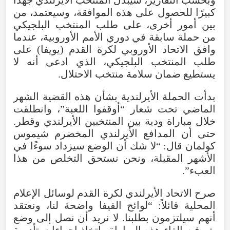
كبيرًا للحصول على هذه الموافقة، وسيعتمد، من
بين أمور أخرى، على طلب المنتخب البلجيكي
من حملة سابقة في دوري الأمم الأوروبية، عندما
وافق الاتحاد الأوروبي لكرة القدم (يويفا) على
طلب المنتخب البلجيكي، الذي ادعى أنه لا
يستطيع ضمان سلامة منتخب الاحتلال.
بدأت الحملة الأيرلندية بشأن هذه القضية الشهر
الماضي تحت شعار “أوقفوا اللعبة”، وانطلقت
خلال مباراة ودية بين المنتخبين الأيرلندي وقطر.
حتى أن المدافع الأيرلندي المخضرم شيموس
كولمان قال: “لا شك أن الوضع سيزداد سوءًا في
الأشهر المقبلة، ونحن نستحق التخلص من هذا
العبء”.
صرح الاتحاد الأيرلندي لكرة القدم لوسائل الإعلام
المحلية قائلاً: “لوائح الفيفا واضحة لنا، ونعتقد
أنهم سيلتزمون بطلبنا. لا نريد أن نصل إلى وضع
يتم فيه إلغاء هذه المباراة واتخاذ إجراءات تأديبية