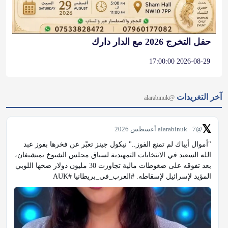
حفل التخرج 2026 مع الدار دارك
2026-08-29 17:00:00
آخر التغريدات
@alarabinuk
𝕏
@alarabinuk · 7 أغسطس 2026
"أموال أيباك لم تمنع الفوز.." نيكول جينز تعبّر عن فخرها بفوز عبد 
الله السعيد في الانتخابات التمهيدية لسباق مجلس الشيوخ بميشيغان، 
بعد تفوقه على ضغوطات مالية تجاوزت 30 مليون دولار ضخها اللوبي 
المؤيد لإسرائيل لإسقاطه. #العرب_في_بريطانيا #AUK