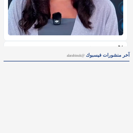
𝕏
@alarabinuk · 7 أغسطس 2026
آخر منشورات فيسبوك
@alarabinuk
"إنهاء أحقية المهاجرين في الإسكان الاجتماعي.." مقترحٌ جريء 
لحزب المحافظين يُثير جدلًا واسعًا ويتصدر عناوين الصحف البريطانية 
اليوم، إلى جانب قضايا أخرى شغلت الرأي العام. 🗞️للاطلاع على 
أبرز ما تناولته الصحف: https://alarabinuk.com/?p=239998 
#العرب_في_بريطانيا #AUK