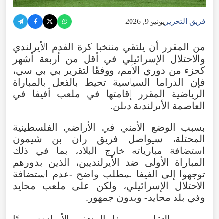
فريق التحرير
يونيو 9, 2026
من المقرر أن يلتقي منتخبا كرة القدم الأيرلندي
والاحتلال الإسرائيلي في أقل من أربعة أشهر
كجزء من دوري الأمم، ووفقًا لتقرير بي بي سي،
فإن الدراما السياسية تحيط بالفعل بالمباراة
الرياضية المقرر إقامتها في ملعب أفيفا في
العاصمة الأيرلندية دبلن.
بسبب الوضع الأمني في الأراضي الفلسطينية
المحتلة، سيواصل فريق ران بن شيمون
استضافة مبارياته خارج البلاد، بما في ذلك
المباراة الأولى ضد الأيرلنديين، الذين بدورهم
توجهوا إلى الفيفا بمطلب واضح -عدم استضافة
الاحتلال الإسرائيلي، ولكن على ملعب محايد
وفي بلد محايد- وبدون جمهور.
وبحسب التقارير، سيبذل المنتخب الأيرلندي جهدًا