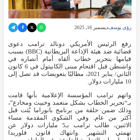
رؤى يوسف
ديسمبر 16, 2025
رفع الرئيس الأمريكي دونالد ترامب دعوى
قضائية ضد هيئة الإذاعة البريطانية (BBC) بسبب
قيامها بتحرير خطاب ألقاه أمام أنصاره في
واشنطن قبل اقتحام مبنى الكابيتول في 6 كانون
الثاني/ يناير 2021، مطالبًا بتعويضات قد تصل إلى
10 مليارات دولار.
واتهم ترامب المؤسسة الإعلامية بأنها قامت
بـ“تحرير الخطاب بشكل متعمد وخبيث ومخادع”،
وذلك ضمن حلقة من برنامج بانوراما بُثت قبل
أكثر من عام. وفي الشكوى المقدمة مساء
الاثنين، طالب ترامب بـ5 مليارات دولار عن
تهمتي التشهير وانتهاك قانون فلوريدا
للممارسات التجارية الخادعة وغير العادلة.