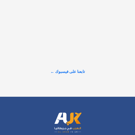
المتكاملة. هل زرت إحدى هذه الشواطئ من قبل، أم تخطط لزيارتها 
هذا الصيف؟ 📌 احفظ القائمة وشاركها مع أصدقائك 
#العرب_في_بريطانيا #AUK
𝕏
@alarabinuk · 8 أغسطس 2026
R to @AlARABINUK: اكتشف المزيد من التفاصيل عبر موقعنا: 
https://alarabinuk.com/?p=238175
تابعنا على فيسبوك ←
عرض المزيد على X ←