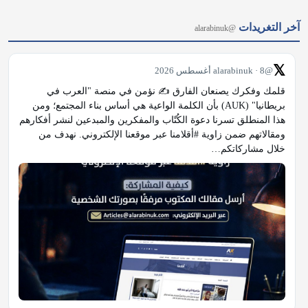
آخر التغريدات
@alarabinuk
𝕏
@alarabinuk · 8 أغسطس 2026
قلمك وفكرك يصنعان الفارق ✍️ نؤمن في منصة "العرب في 
بريطانيا" (AUK) بأن الكلمة الواعية هي أساس بناء المجتمع؛ ومن 
هذا المنطلق تسرنا دعوة الكُتّاب والمفكرين والمبدعين لنشر أفكارهم 
ومقالاتهم ضمن زاوية #أقلامنا عبر موقعنا الإلكتروني. نهدف من 
خلال مشاركاتكم…