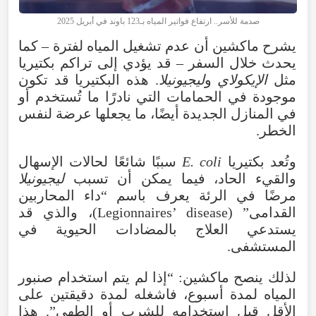
صدمة للأسر.. ارتفاع فواتير المياه بـ123 باوند في أبريل 2025
يشرح ماكشين أن عدم تشغيل المياه لفترة – كما
يحدث خلال السفر – قد يؤدي إلى تراكم بكتيريا
مثل
الإيكولاي
و
ليجيونيلا
. هذه البكتيريا قد تكون
موجودة في الحمامات التي نادرًا ما تُستخدم أو
في المنازل الجديدة أيضًا، ما يجعلها عرضة لنفس
الخطر.
وتُعد بكتيريا
E. coli
سببًا شائعًا لحالات الإسهال
والقيء الحاد، فيما يمكن أن تسبب
ليجيونيلا
مرضًا في الرئة يعرف باسم “داء المحاربين
القدامى” (Legionnaires’ disease)، والذي قد
يستدعي العلاج بالمضادات الحيوية في
المستشفى.
لذلك ينصح ماكشين: “إذا لم يتم استخدام صنبور
المياه لمدة أسبوع، فاشغله لمدة دقيقتين على
الأقل قبل استخدامه للشرب أو الطهي”. هذا