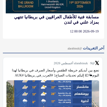
مسابقة فنية للأطفال العراقيين في بريطانيا تنتهي
بمزاد علني في لندن
2026-09-19 12:00:00
آخر التغريدات
@alarabinuk
𝕏
@alarabinuk · 9 أغسطس 2026
نضع بين أيديكم خريطة الطقس وأسعار الصرف في بريطانيا لهذا 
اليوم🌤💷 إليكم تحديثات الصباح⤵️ #العرب_في_بريطانيا #AUK