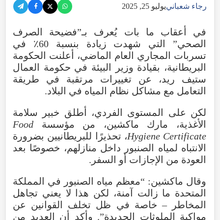
رجاء شعباني
يوليو 25, 2025
في أعقاب ما بات يُعرف بـ”فضيحة الصرف
الصحي” التي شهدت زيادة بنسبة 60٪ في
تسربات المجاري العام الماضي، أعلنت الحكومة
البريطانية، بقيادة وزير البيئة في حكومة العمال
ستيف ريد، عن تغييرات مرتقبة في طريقة
التعامل مع مشاكل نظام المياه في البلاد.
لكن على المستوى الفردي، أطلق خبير سلامة
الأغذية، مارك ماكشين، من مؤسسة
Food
Hygiene Certificate
، تحذيرًا للبريطانيين بضرورة
الانتباه لمياه الصنبور داخل منازلهم، خصوصًا بعد
العودة من الإجازات أو السفر.
وقال ماكشين: “معظم مياه الصنبور في المملكة
المتحدة ما زالت آمنة، لكن هذا لا يعني تجاهل
المخاطر – خاصة في ظل تخلف القوانين عن
مواكبة الملوثات الجديدة”. وأكد أن العديد من