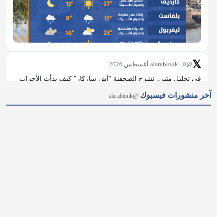
𝕏
@alarabinuk · 8 أغسطس 2026
في تحليل مثير.. تشرح الصحفية "آش ساركار" كيف بدأت الأحزاب 
الصاعدة، مثل "الخضر" و"ريفورم"، بفرض كلمتها على العمال 
آخر منشورات فيسبوك
@alarabinuk
والمحافظين وإعادة رسم خريطة النفوذ السياسي، وهو ما قد يجبر 
"آندي بيرنهام" على تبني مواقف أكثر انضباطًا. شاركنا رأيك: هل ترى 
أن…