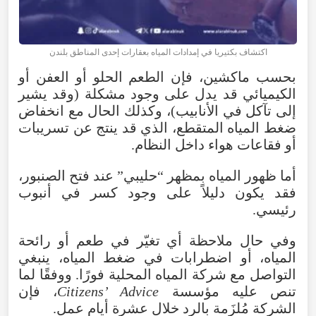
اكتشاف بكتيريا في إمدادات المياه بعقارات إحدى المناطق بلندن
بحسب ماكشين، فإن الطعم الحلو أو العفن أو
الكيميائي قد يدل على وجود مشكلة (وقد يشير
إلى تآكل في الأنابيب)، وكذلك الحال مع انخفاض
ضغط المياه المتقطع، الذي قد ينتج عن تسريبات
أو فقاعات هواء داخل النظام.
أما ظهور المياه بمظهر “حليبي” عند فتح الصنبور،
فقد يكون دليلاً على وجود كسر في أنبوب
رئيسي.
وفي حال ملاحظة أي تغيّر في طعم أو رائحة
المياه، أو اضطرابات في ضغط المياه، ينبغي
التواصل مع شركة المياه المحلية فورًا. ووفقًا لما
تنص عليه مؤسسة
Citizens’ Advice
، فإن
الشركة مُلزَمة بالرد خلال عشرة أيام عمل.