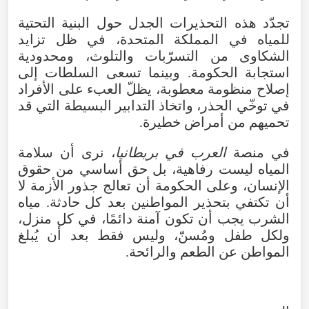
تجدّد هذه التحذيرات الجدل حول البنية التحتية
للمياه في المملكة المتحدة، في ظل تزايد
الشكاوى من التسرّبات والتلوث، ومحدودية
استجابة الحكومة. وبينما تسعى السلطات إلى
إصلاح منظومة معطوبة، يظلّ العبء على الأفراد
في توخّي الحذر، واتخاذ التدابير البسيطة التي قد
تحميهم من أمراض خطيرة.
في منصة
العرب في بريطانيا
، نرى أن سلامة
المياه ليست رفاهية، بل حق أساسي من حقوق
الإنسان، وعلى الحكومة أن تعالج جذور الأزمة لا
أن تكتفي بتحذير المواطنين بعد كل حادثة. مياه
الشرب يجب أن تكون آمنة دائمًا، في كل منزل،
ولكل طفل ومُسنّ، وليس فقط بعد أن يُبلغ
المواطن عن الطعم والرائحة.