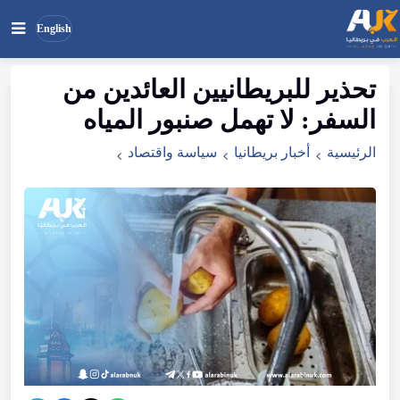
English
تحذير للبريطانيين العائدين من
بحث
ابحث
السفر: لا تهمل صنبور المياه
في
الموقع
الرئيسية
أخبار بريطانيا
سياسة واقتصاد