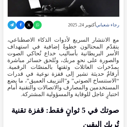
رجاء شعباني
أكتوبر 24, 2025
مع الانتشار السريع لأدوات الذكاء الاصطناعي،
يتقدّم المحتالون خطوةً إضافية في استهداف
الأسر البريطانية بأساليب خداع تُحاكي الصوت
والصورة على نحوٍ مربك، وتُلحق خسائر مباشرة
بمدّخرات العائلات وثقتها بالمنصّات الرقمية.
أرقامٌ حديثة تشير إلى قفزة نوعية في قدرات
“الاستنساخ الصوتي” و”التزييف العميق”، ما يضع
المستخدمين والمصارف والاتصالات والتقنية أمام
اختبارٍ عاجل للوقاية والمسؤولية المشتركة.
صوتك في 5 ثوانٍ فقط: قفزة تقنية
تُربك اليقين