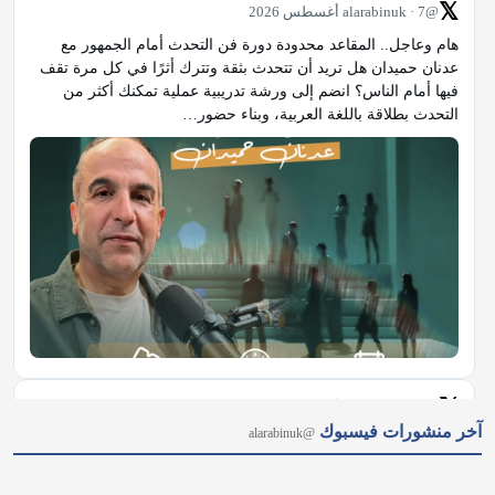
𝕏
@alarabinuk · 7 أغسطس 2026
هام وعاجل.. المقاعد محدودة دورة فن التحدث أمام الجمهور مع 
عدنان حميدان هل تريد أن تتحدث بثقة وتترك أثرًا في كل مرة تقف 
فيها أمام الناس؟ انضم إلى ورشة تدريبية عملية تمكنك أكثر من 
التحدث بطلاقة باللغة العربية، وبناء حضور…
𝕏
@alarabinuk · 7 أغسطس 2026
آخر منشورات فيسبوك
@alarabinuk
"أكبر إعادة هيكلة منذ جيل.. بريطانيا تطلق ثورة في قطاع الصحة 
النفسية" أعلنت وزيرة الصحة إيفيت كوبر عن إطلاق أضخم حملة 
لتطوير قطاع الصحة النفسية؛ تشمل إنشاء مراكز جديدة ودعم 