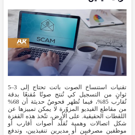
تقنيات استنساخ الصوت باتت تحتاج إلى 3–5
ثوانٍ من التسجيل كي تُنتج صوتًا مُقنعًا بدقة
تُقارب 85%، فيما تُظهر فحوصٌ حديثة أن 68%
من مقاطع الفيديو المزوّرة لا يمكن تمييزها عن
اللقطات الحقيقية. على الأرض، تتّخذ هذه القفزة
شكل اتصالات وهمية تُقلّد أصوات أقارب أو
موظفين مصرفيين أو مديرين تنفيذيين، وتدفع