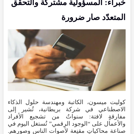
خبراء: المسؤولية مشتركة والتحقّق
المتعدّد صار ضرورة
كوليت ميسون، الكاتبة ومهندسة حلول الذكاء
الاصطناعي في شركة بريطانية، تُشير إلى
مفارقةٍ لافتة: سنواتٌ من تشجيع الأفراد
والأعمال على “الوجود الرقمي” تُستغل اليوم في
صناعة محاكياتٍ مقنِعة لأصوات الناس وصورهم.