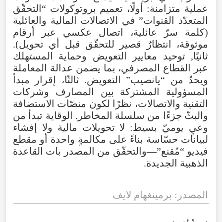
عملية متزامنة: أولًا، تعميم بروتوكولات “التحقّق
المتعدّد القنوات” في الاتصالات المالية والعائلية
(كلمة سرّ عائلية، اتصال عكسي عبر أرقام
موثوقة، انتظارٌ قصير للتحقّق قبل أي تحويل).
ثانيًا, توحيد معايير التعويض وحماية المستهلك
عبر القطاع المصرفي، بما يضمن عدالة المعاملة
ويحدّ من “يانصيب” التعويض. ثالثًا، إقرار مبدأ
المسؤولية المشتركة بين المصارف وشركات
التقنية والاتصالات، نظرًا لكون منصّات الاستضافة
والبثّ جزءًا من سلسلة المخاطر. الوقاية تبدأ من
وعيٍ يوميّ بسيط: لا تحويلات مالية ولا إفشاء
لبيانات حسّاسة بناءً على مكالمةٍ واحدة أو مقطع
فيديو “مُقنع”—والتحقّق من المصدر بات القاعدة
الذهبية الجديدة.
المصدر: برمينغهام لايف