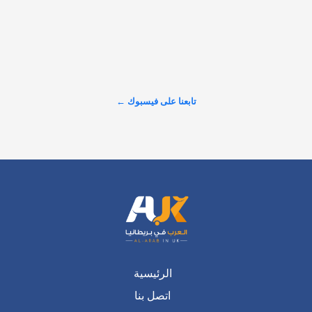
وثّق مقطع فيديو لحظة اقتحام أربعة رجال ملثمين محطة Wetherby 
Services على طريق A1(M) في شمال يوركشاير، باستخدام سيارة 
من طراز Nissan Juke، في عملية سطو وقعت نحو الساعة الثانية 
فجر 29 يوليو. وبحسب الشرطة، دخلت السيارة إلى مبنى المحطة…
تابعنا على فيسبوك ←
عرض المزيد على X ←
الرئيسية
اتصل بنا