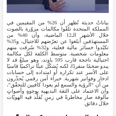
بياناتٌ حديثة تُظهر أن 26% من المقيمين في
المملكة المتحدة تلقّوا مكالمات مزوّرة بالصوت
خلال الأشهر الـ12 الماضية، وأن 40% من
المستهدَفين أبلغوا عن تعرّضهم للاحتيال، و35%
تكبّدوا خسائر مالية فعلية، و32% سُرقت منهم
معلومات شخصية. متوسط الكلفة لكل مكالمة
احتيالية ناجحة قارب 595 باوند، وهو مبلغٌ قد لا
يبدو ضخمًا منفردًا، لكنه يُشكّل عبئًا تراكميًا قاسيًا
على الأسر عند تكراره أو امتداده إلى حسابات
ادخار وفواتير شهرية. خبراء أمن رقمي يُحذّرون
من أن “الرؤية والسمع لم يعودا كافيين للتحقّق”،
وأن الاعتماد على الثقة البديهية بوجوهٍ وأصواتٍ
مألوفة صار مخاطرةً في زمنٍ تُقلَّد فيه الهويّات
خلال دقائق.