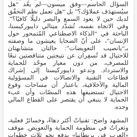
السؤال الحاسم—وفق ميسون—لم يعُد “هل
سيُستهدَف عملاؤك؟” بل “هل تعمل نظم التحقّق
لديك حين لا يعود السمع والبصر دليلًا كافيًا؟”.
وفي الاتجاه نفسه، تُشدّد ميتالي دايبوركيستا،
الباحثة في “الذكاء الاصطناعي المُتمحور حول
الإنسان”، على أنّ الضحايا يعيشون ما وصفته
بـ“يانصيب التعويضات”: حالتان متشابهتان
للاحتيال قد تُسفِران عن نتيجتين متناقضتين تبعًا
للمصرف، من دون معيار موحّد للحماية
والاسترداد. وتدعو دايبوركيستا إلى إشراك
قطاعات التقنية والاتصالات في المسؤولية
المالية والأخلاقية، باعتبار أن مساحات وقوع
الاحتيال تستضيفها هذه المنصّات وأن عبء
الحماية لا ينبغي أن يقتصر على القطاع المالي
وحده.
المشهد واضح: تقنياتٌ أكثر دهاءً، وخسائرٌ فعلية،
وثغراتٌ في منظومة الحماية والتعويض. موقف
«العرب في بريطانيا» يدفع نحو ثلاث خطوات