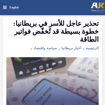
English
تحذير
عاجل
للأسر
في
بريطانيا
:
بحث
ابحث
خطوة
بسيطة
قد
تُخفّض
فواتير
في
الموقع
الطاقة
الرئيسية
أخبار بريطانيا
سياسة واقتصاد