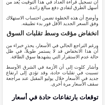
أن
تسجيل
قراءة
العداد
في
هذا
التوقيت
يُعد
من
أسهل
الطرق
لتفادي
دفع
مبالغ
زائدة
.
وأوضح
أن
هذه
الخطوة
تضمن
احتساب
الاستهلاك
وفق
السعر
الجديد
الأقل
فور
بدء
تطبيقه
.
انخفاض
مؤقت
وسط
تقلبات
السوق
ورغم
التراجع
الحالي
في
الأسعار
،
يحذر
خبراء
من
أن
هذا
الانخفاض
قد
لا
يستمر
طويلاً
،
في
ظل
حالة
عدم
الاستقرار
التي
يشهدها
سوق
الطاقة
.
وأشار
كلوِت
إلى
أن
الأزمة
في
الشرق
الأوسط
تسببت
في
تقلبات
حادة
،
وقد
تؤدي
إلى
ارتفاع
جديد
في
الأسعار
خلال
يوليو
المقبل
عند
مراجعة
سقف
الأسعار
مرة
أخرى
.
توقعات
بارتفاعات
حادة
في
أسعار