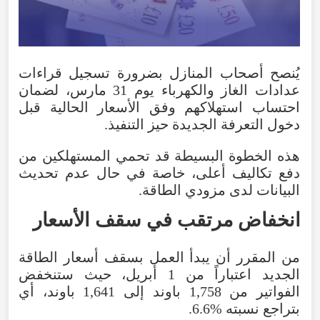
يُنصح
أصحاب
المنازل
بضرورة
تسجيل
قراءات
عدادات
الغاز
والكهرباء
يوم
31
مارس
،
لضمان
احتساب
استهلاكهم
وفق
الأسعار
الحالية
قبل
دخول
التعرفة
الجديدة
حيز
التنفيذ
.
هذه
الخطوة
البسيطة
قد
تحمي
المستهلكين
من
دفع
تكاليف
أعلى
،
خاصة
في
حال
عدم
تحديث
البيانات
لدى
مزودي
الطاقة
.
انخفاض
مرتقب
في
سقف
الأسعار
من
المقرر
أن
يبدأ
العمل
بسقف
أسعار
الطاقة
الجديد
اعتباراً
من
1
أبريل
،
حيث
ستنخفض
الفواتير
من
1,758
باوند
إلى
1,641
باوند
،
أي
بتراجع
نسبته
6.6%
.