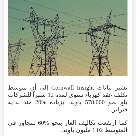
تشير
بيانات
Insight
Cornwall
إلى
أن
متوسط
تكلفة
عقد
كهرباء
سنوي
لمدة
12
شهراً
للشركات
بلغ
نحو
578,000
باوند
،
بزيادة
20%
منذ
بداية
فبراير
.
كما
ارتفعت
تكاليف
الغاز
بنحو
60%
لتتجاوز
في
المتوسط
1.02
مليون
باوند
.