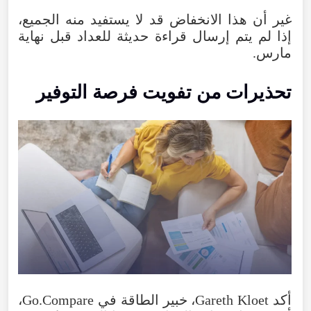
غير
أن
هذا
الانخفاض
قد
لا
يستفيد
منه
الجميع
،
إذا
لم
يتم
إرسال
قراءة
حديثة
للعداد
قبل
نهاية
مارس
.
تحذيرات
من
تفويت
فرصة
التوفير
أكد
Kloet
Gareth
،
خبير
الطاقة
في
Go.Compare
،