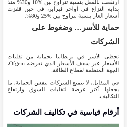
ارتفعت
بالفعل
بنسبة
تتراوح
بين
10%
و30%
منذ
بداية
النزاع
في
أواخر
فبراير
،
في
حين
قفزت
أسعار
الغاز
بنسبة
تتراوح
بين
25%
و80%
.
حماية
للأسر…
وضغوط
على
الشركات
تحظى
الأسر
في
بريطانيا
بحماية
من
تقلبات
الأسعار
عبر
سقف
الأسعار
الذي
تفرضه
Ofgem
،
الجهة
المنظمة
لقطاع
الطاقة
.
في
المقابل
،
لا
تتمتع
الشركات
بنفس
الحماية
،
ما
يجعلها
أكثر
عرضة
لتقلبات
السوق
وارتفاع
التكاليف
.
أرقام
قياسية
في
تكاليف
الشركات