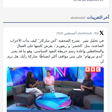
آخر التغريدات
@alarabinuk
𝕏
@alarabinuk · 8 أغسطس 2026
في تحليل مثير.. تشرح الصحفية "آش ساركار" كيف بدأت الأحزاب 
الصاعدة، مثل "الخضر" و"ريفورم"، بفرض كلمتها على العمال 
والمحافظين وإعادة رسم خريطة النفوذ السياسي، وهو ما قد يجبر 
"آندي بيرنهام" على تبني مواقف أكثر انضباطًا. شاركنا رأيك: هل ترى 
أن…