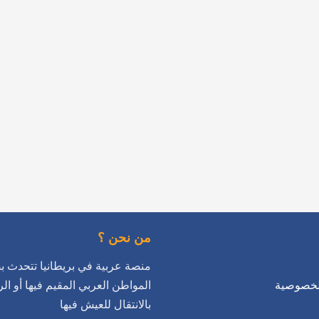
K

…
من نحن ؟
 عربية في بريطانيا تتحدث بضمير
اطن العربي المقيم فيها أو الراغب
سياسة ا
بالانتقال للعيش فيها