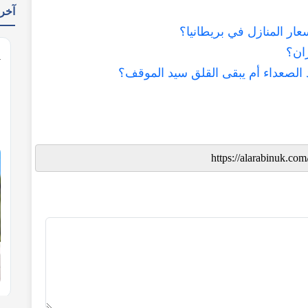
يدات
كيف أثر العدوان على إيرا
من 

هدنة الأسبوعين.. هل تتنفس أسعار ال
K