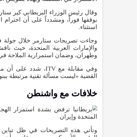
وقال رئيس الوزراء البريطاني كير ستارم
بوقفها فوراً، ومشدداً على أن احترام
استثناء.
وجاءت تصريحات ستارمر خلال جولة ف
والإمارات العربية المتحدة، حيث نا
وطهران، وضمان استمرارية الملاحة ف
وفي مقابلة مع ITV، شد
القضية «ليست مسألة تقنية مرتبطة ببنود
خلافات مع واشنطن
وتأتي هذه التصريحات في ظل تباين م