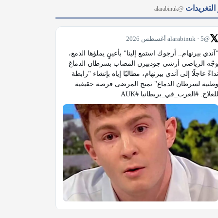
آخر التغر
@alarabinuk

@alarabinuk · 5 أغسطس 2026
"آندي بيرنهام.. أرجوك استمع إلينا" بأعينٍ يملؤها الدمع، 
وجّه الرياضي أرشي جودبيرن المصاب بسرطان الدماغ 
نداءً عاجلًا إلى آندي بيرنهام، مطالبًا إياه بإنشاء "رابطة 
وطنية لسرطان الدماغ" تمنح المرضى فرصة حقيقية 
للعلاج. #العرب_في_بريطانيا #AU