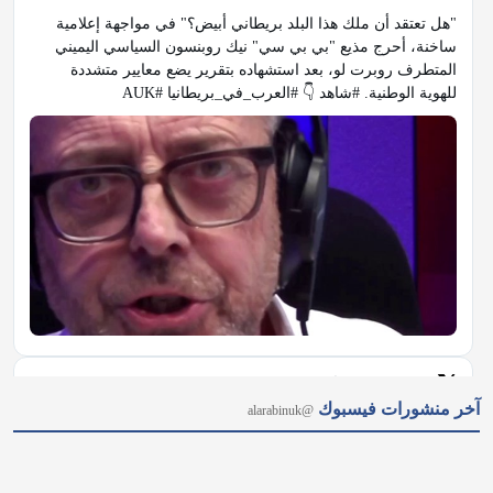
"هل تعتقد أن ملك هذا البلد بريطاني أبيض؟" في مواجهة إعلامية 
ساخنة، أحرج مذيع "بي بي سي" نيك روبنسون السياسي اليميني 
المتطرف روبرت لو، بعد استشهاده بتقرير يضع معايير متشددة 
للهوية الوطنية. #شاهد 👇 #العرب_في_بريطانيا #AUK
𝕏
@alarabinuk · 7 أغسطس 2026
آخر منشورات فيسبوك
@alarabinuk
من نيويورك إلى ميشيغان.. هل أصبحت "أموال السياسة" عاجزة عن 
حسم الانتخابات الأمريكية؟ 🗳 رغم ملايين الأموال الخارجية ودعم 
قيادة الحزب لمنافسته؛ أحدث الطبيب من أصول مصريّة عبد الرحمن 
السيد مفاجأة مدوّية بفوزه بترشيح الديمقراطيين لمجلس الشيوخ عن 