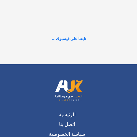
𝕏
@alarabinuk · 7 أغسطس 2026
"في إنجلترا.. لا يوجد مسطح مائي واحد خالٍ من المواد الكيميائية 
السامة!" تقرير خطير يكشف عن أرقام صدمت الشارع البريطاني 
حول حجم التلوث الذي يضرب الأنهار، وسط تصاعد الغضب الشعبي 
والمطالبات بإنهاء الخصخصة وسحب الأرباح من شركات المياه. 
تابعنا على فيسبوك ←
#شاهد لتكتشف…
عرض المزيد على X ←
الرئيسية
اتصل بنا
سياسة الخصوصية