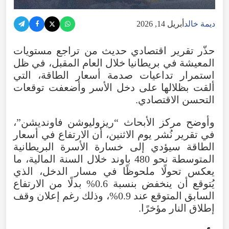
ديمة خالد
أبريل 14, 2026
حذّر تقرير اقتصادي حديث من تراجع مستويات
المعيشة في بريطانيا خلال العام المقبل، في ظل
استمرار تداعيات صدمة أسعار الطاقة، التي
ألقت بظلالها على دخل الأسر وأضعفت توقعات
التحسن الاقتصادي.
وأوضح مركز الأبحاث “ريزوليوشن فاونديشن”،
في تقرير نُشر يوم الاثنين، أن الارتفاع في أسعار
الطاقة سيؤدي إلى خسارة الأسرة البريطانية
المتوسطة نحو 480 باوند خلال السنة المالية، ما
يعكس تحولًا ملحوظًا في مسار الدخل، الذي
يُتوقع أن ينخفض بنسبة 0.6% بدلًا من الارتفاع
السابق المتوقع عند 0.9%، وذلك رغم إعلان وقف
إطلاق النار مؤخرًا.