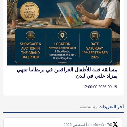
مسابقة فنية للأطفال العراقيين في بريطانيا تنتهي
بمزاد علني في لندن
2026-09-19 12:00:00
آخر التغريدات
@alarabinuk
𝕏
@alarabinuk · 7 أغسطس 2026