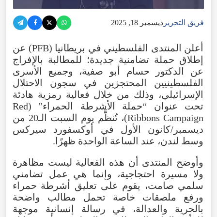
فريق التحرير
ديسمبر 18, 2025
أعلن المنتدى الفلسطيني في بريطانيا (PFB) عن
إطلاق حملة تضامنية جديدة؛ للمطالبة بالإفراج
عن الدكتور حسام أبو صفية، وجميع الأسرى
الفلسطينيين المحتجزين في سجون الاحتلال
الإسرائيلي، وذلك من خلال فعالية رمزية هادئة
تحت عنوان “حملة الأشرطة الحمراء” (Red
Ribbons Campaign)، تُنظَّم يوم السبت الـ20 من
ديسمبر/كانون الأول في أوكسفورد سيركس
وسط لندن، عند الساعة الواحدة ظهرًا.
وأوضح المنتدى أن هذه الفعالية ليست مظاهرة
ولا مسيرة احتجاجية، وإنما هي عمل تضامني
سلمي صامت، يقوم على تعليق أشرطة حمراء
ورفع ملصقات خاصة تحمل مطالب واضحة
بالحرية والعدالة، في رسالة إنسانية موجهة