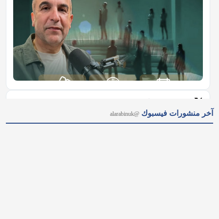
𝕏
@alarabinuk · 7 أغسطس 2026
آخر منشورات فيسبوك
@alarabinuk
"أكبر إعادة هيكلة منذ جيل.. بريطانيا تطلق ثورة في قطاع الصحة 
النفسية" أعلنت وزيرة الصحة إيفيت كوبر عن إطلاق أضخم حملة 
لتطوير قطاع الصحة النفسية؛ تشمل إنشاء مراكز جديدة ودعم 
الكوادر المتخصصة، لحماية المواطنين ومنع وصولهم إلى أزمات 
نفسية حادة.…