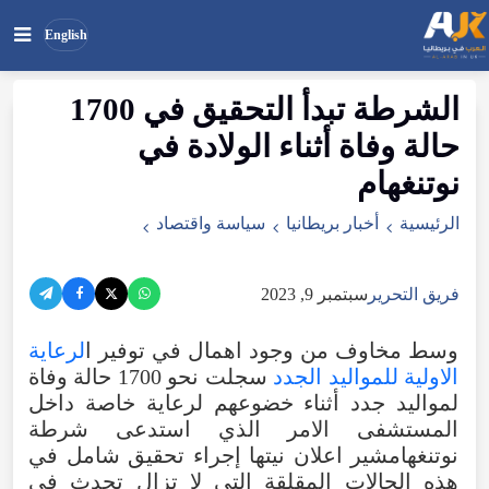
English
الشرطة تبدأ التحقيق في 1700
بحث
ابحث
حالة وفاة أثناء الولادة في
في
الموقع
نوتنغهام
الرئيسية
أخبار بريطانيا
سياسة واقتصاد
فريق التحرير
سبتمبر 9, 2023
وسط مخاوف من وجود اهمال في توفير ا
لرعاية
الاولية للمواليد الجدد
سجلت نحو 1700 حالة وفاة
لمواليد جدد أثناء خضوعهم لرعاية خاصة داخل
المستشفى الامر الذي استدعى شرطة
نوتنغهامشير اعلان نيتها إجراء تحقيق شامل في
هذه الحالات المقلقة التي لا تزال تحدث في