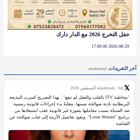
حفل التخرج 2026 مع الدار دارك
2026-08-29 17:00:00
آخر التغريدات
@alarabinuk
𝕏
@alarabinuk · 6 أغسطس 2026
"مخاطبة ITV بالقلب والعقل لم تنفع".. بهذا التصريح كسرت المذيعة 
البريطانية نادية صوالحة صمتها، معلنةً بدء إجراءات قانونية رسمية 
ضد الشبكة بسبب معاملتها بصورة غير قانونية عقب استبعادها من 
برنامج "Loose Women". وتعود تفاصيل الأزمة إلى غياب صوالحة عن 
الشاشة…