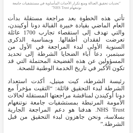
“تحديات تحقيق العدالة ومنع تكرار الأحداث المأساوية في مستشفيات جامعة
نوتنغهام NHS Trust”
تأتي هذه الخطوة بعد مراجعة مستقلة بدأت
العام الماضي بقيادة خبيرة القبالة دونا أوكيندن،
والتي تهدف إلى استقصاء تجارب 1700 عائلة
تعرضت لفقدان أطفالها. وبمناسبة الذكرى
السنوية الأولى لبدء المراجعة في الأول من
سبتمبر، دعا آباء الضحايا الشرطة إلى تحديد
المسؤولين عن هذه الفضيحة المحتملة التي قد
تكون الأكبر في تاريخ الخدمة الوطنية للصحة.
رئيسة الشرطة، كيت مينيل، أكدت استعداد
الشرطة لبدء التحقيق قائلة: “التقيت مؤخراً مع
دونا أوكيندن لمناقشة مراجعتها المستقلة لحالات
الأمومة المرتبطة بمستشفيات جامعة نوتنغهام
NHS Trust. هدفنا هو دعم المراجعة الجارية
بسلاسة، ونحن جاهزون لبدء التحقيق من قبل
الشرطة.”