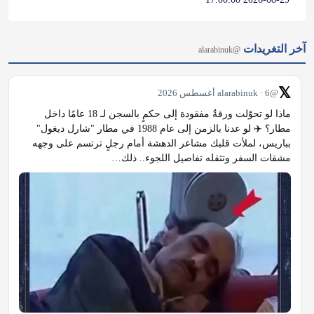
آخر التغريدات
@alarabinuk
𝕏
@alarabinuk · 6 أغسطس 2026
ماذا لو تحوّلت ورقةٌ مفقودة إلى حكمٍ بالسجن لـ 18 عامًا داخل 
مطار؟ ✈️ لو عدنا بالزمن إلى عام 1988 في مطار "شارل ديغول" 
بباريس، لملأت قلبك مشاعر الدهشة أمام رجلٍ ترتسم على وجهه 
مشقات السفر وتثقله تفاصيل اللجوء.. ذلك…