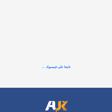
هل تعلم أن خيارًا بسيطًا كـ "لون الجدران" قد يكلفك آلاف الباوندات 
عند تقييم سعر عقارك؟ خبراء التصميم والتثمين العقاري يؤكدون أن 
الألوان الفاقعة والقديمة تُنفّر المشترين وتخفض التقييم المالي 
للمنزل فورًا تعرّف في السلايدات على الألوان التي تضر بسعر…
𝕏
@alarabinuk · 6 أغسطس 2026
R to @AlARABINUK: Image
عرض المزيد على X ←
تابعنا على فيسبوك ←