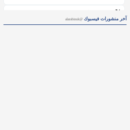
𝕏
@alarabinuk · 6 أغسطس 2026
آخر منشورات فيسبوك
@alarabinuk
اعتقلت الشرطة البريطانية شخصين عقب اضطرابات شهدتها بلدة 
ثيتفورد في مقاطعة نورفولك، بعدما حاول محتجون مناهضون للهجرة 
اقتحام منزل يُعتقد أنه يؤوي طالبي لجوء. وأفادت شرطة نورفولك 
بأن الاحتجاجات تطورت إلى أعمال عنف، أسفرت عن إصابة 
شرطيتين؛ حيث تعرضت إحداهما…
𝕏
@alarabinuk · 6 أغسطس 2026