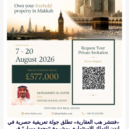
«فنتشر هب العقارية» تطلق جولة تعريفية حصرية في
لندن للتملك الاستثماري بمشروع “وجهة مسار” في