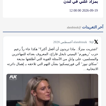
بمزاد علني في لندن
2026-09-19 12:00:00
آخر التغريدات
@alarabinuk
𝕏
@alarabinuk · 9 أغسطس 2026
"اشتريت منزلًا.. ماذا تريدون أن أفعل أكثر؟" هكذا جاء ردُّ زعيم 
حزب "ريفورم" اليميني نايجل فاراج، المعروف بعدائه للمهاجرين 
والمسلمين، على وابلٍ من الأسئلة القوية التي أطلقتها مذيعة 
"سكاي نيوز" ألي فورتيسكيو؛ بشأن التهم التي تلاحقه بـ إهمال دائرته 
الانتخابية…