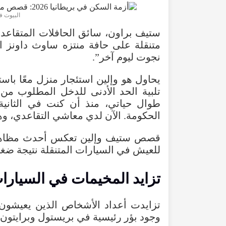
البيوت في بر
متنقلة على حافة منتزه ساوث داونز ا
نجوت ليوم آخر”.
يحاول هو وإلين استئجار منزل معًا باست
تلبية الحد الأدنى للدخل المطلوب م
طوال حياتي، منذ أن كنت في الثاني
الحكومة. الآن لدي معاشي التقاعدي، و
قصص ستيف وإلين تعكس أحدث مظاهر أ
للعيش في السيارات المتنقلة نتيجة ض
تزايد المخيمات في السيارات
تزايدت أعداد الأشخاص الذين يعيشون
وجود بؤر رئيسية في بريستول وبرايتون