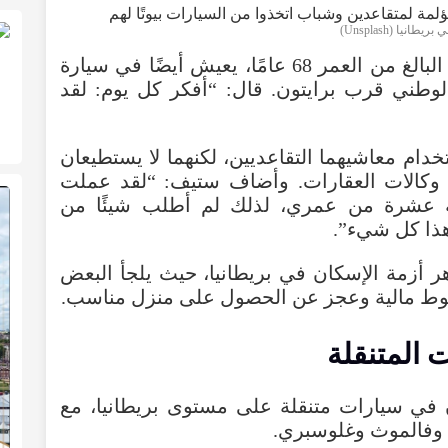
يطانيا (Unsplash)
ستيف براون، سائق الحافلات المتقاعد البالغ من العمر 68 عامًا، يعيش أيضًا في سيارة
لوطني قرب برايتون. قال: “أفكر كل يوم: لقد
خدام معاشيهما التقاعديين، لكنهما لا يستطيعان
ن وكالات العقارات. وأضاف ستيف: “لقد عملت
ة عشرة من عمري، لذلك لم أطلب شيئًا من
هذا كل شيء”.
زمة الإسكان في بريطانيا، حيث يلجأ البعض
غوط مالية وعجز عن الحصول على منزل مناسب.
 المتنقلة
 في سيارات متنقلة على مستوى بريطانيا، مع
 وفالموث وغلوسبري.