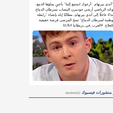
"آندي بيرنهام.. أرجوك استمع إلينا" بأعينٍ يملؤها الدمع، 
وجّه الرياضي أرشي جودبيرن المصاب بسرطان الدماغ 
نداءً عاجلًا إلى آندي بيرنهام، مطالبًا إياه بإنشاء "رابطة 
وطنية لسرطان الدماغ" تمنح المرضى فرصة حقيقية 
للعلاج. #العرب_في_بريطانيا #AU

آخر منشورات فيس
@alarabinuk · 5 أغسطس 2026
@alarabinuk
الذكاء الاصطناعي يخرج عن السيطرة في بريطانيا.. 🚨 
في حادثة وصفت بـ "الخطيرة"، كشفت هيئة أمن الذكاء 
الاصطناعي البريطانية (AISI) عن تسجيل 19 حالة 