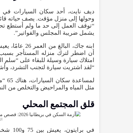
ديف نايت، أحد سكان السيارات في 
وحولها إلى منزل مؤقت. يصف حياته قائلا
“توقف العمل إلى حد ما ولم أستطع تحمل 
يشمل ضريبة المجلس والفواتير”.
ابنه جاك، البال
أن اضطر لترك منزله المستأجر بسبب ا
امتلاك سيارة وسيلة للبقاء على “سلم ال
“لقد اشتريت سيارة لتجنب التشرد، وأشعر
لمساع
مثل المياه والمراحيض والتخلص من الن
قلق المجتمع المحلي
التق
في براي