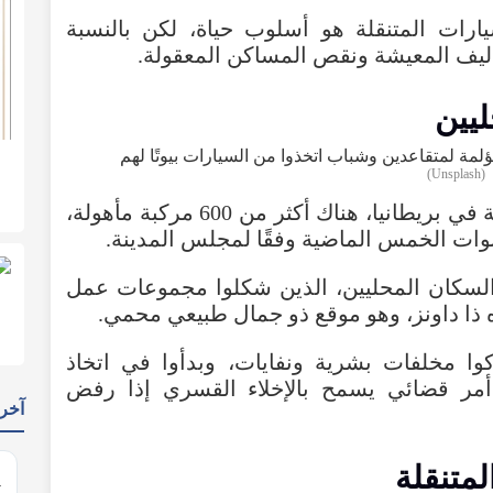
بالنسبة للبعض، اختيار الحياة في السيارات 
للكثيرين، السبب الرئيسي هو ارتفاع ت
الاح
(Unsplash)
في بريستول، عاصمة السيارات المتنقلة في بريطانيا، هناك أكثر من 600 مركبة مأهولة،
وقد تضاعف العدد أربع مرات خلال السنوات
وجود هذه السيارات أدى إلى توتر مع السكان
لمحاولة إزالة سكان السيارات من منتزه ذا
قال المجلس إن سكان السيارات تركوا مخلفا
إجراءات قانونية لإخلائهم، مع توسيع أمر ق
يدات
حياة ص
