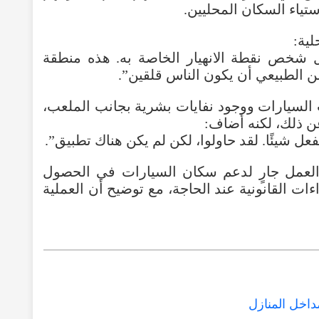
بجانب ملعب مدرسة ابتدا
…
قال
“السكان هنا متسامحون جدًا، لكن لكل شخص ن
جميلة بها العديد من العائلات الش
وأشار إلى الضوضاء الناتجة عن مولدات السيار
مشيرًا إلى أن الس
“مع كل النوايا الحسنة، المجلس حقًا لا يفعل شيئ
ورد مجلس برايتون وهوف مؤكدًا أن العمل ج
على سكن مناسب، وأنه يتم اتخاذ الإجراءات القا

خطوات للتعام
K