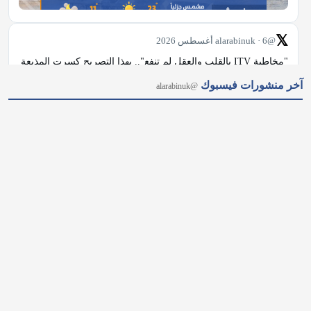
𝕏
@alarabinuk · 6 أغسطس 2026
"مخاطبة ITV بالقلب والعقل لم تنفع".. بهذا التصريح كسرت المذيعة 
البريطانية نادية صوالحة صمتها، معلنةً بدء إجراءات قانونية رسمية 
آخر منشورات فيسبوك
@alarabinuk
ضد الشبكة بسبب معاملتها بصورة غير قانونية عقب استبعادها من 
برنامج "Loose Women". وتعود تفاصيل الأزمة إلى غياب صوالحة عن 
الشاشة…
𝕏
@alarabinuk · 6 أغسطس 2026