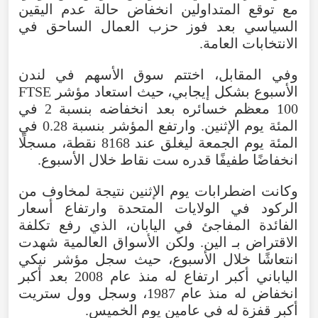
مع توقع المتداولين انخفاض حالة عدم اليقين
السياسي بعد فوز حزب العمال الساحق في
الانتخابات العامة.
وفي المقابل، اختتم سوق الأسهم في لندن
الأسبوع بشكل إيجابي، حيث استعاد مؤشر FTSE
100 معظم خسائره بعد انخفاضه بنسبة 2 في
المئة يوم الإثنين. وارتفع المؤشر بنسبة 0.28 في
المئة يوم الجمعة ليغلق عند 8168 نقطة، مسجلًا
انخفاضًا طفيفًا قدره ست نقاط خلال الأسبوع.
وكانت اضطرابات يوم الإثنين نتيجة لمخاوف من
الركود في الولايات المتحدة وارتفاع أسعار
الفائدة المفاجئ في اليابان، الذي رفع تكلفة
الاقتراض بـ الين. ولكن الأسواق العالمية شهدت
انتعاشًا خلال الأسبوع، حيث سجل مؤشر نيكي
الياباني أكبر ارتفاع له منذ عام 2008 بعد أكبر
انخفاض له منذ عام 1987، وسجل وول ستريت
أكبر قفزة له في عامين يوم الخميس.