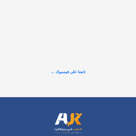
يوم 14 أغسطس للتوعية بما وصفته بـ«التهديدات المتصاعدة» التي 
تواجه المسجد الأقصى، ضمن حملة تستهدف مشاركة ألف مسجد 
في مختلف أنحاء…
𝕏
@alarabinuk · 7 أغسطس 2026
R to @AlARABINUK: للمزيد من التفاصيل: 
https://alarabinuk.com/?p=239967
عرض المزيد على X ←
تابعنا على فيسبوك ←