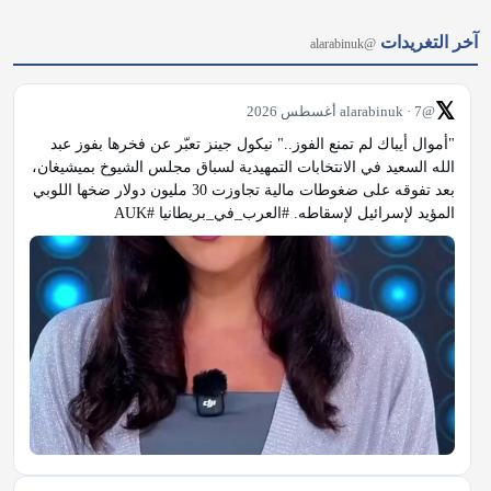
آخر التغريدات
@alarabinuk
𝕏
@alarabinuk · 7 أغسطس 2026
"أموال أيباك لم تمنع الفوز.." نيكول جينز تعبّر عن فخرها بفوز عبد 
الله السعيد في الانتخابات التمهيدية لسباق مجلس الشيوخ بميشيغان، 
بعد تفوقه على ضغوطات مالية تجاوزت 30 مليون دولار ضخها اللوبي 
المؤيد لإسرائيل لإسقاطه. #العرب_في_بريطانيا #AUK