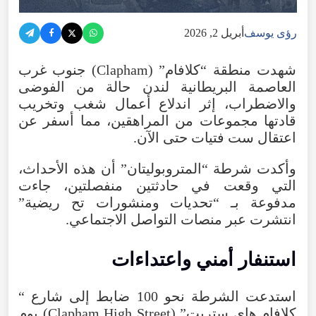
رؤى يوسف
أبريل 2, 2026
شهدت
منطقة
“
كلافام
” (
Clapham
)
جنوب
غرب
العاصمة
البريطانية
لندن
حالة
من
الفوضى
والاضطراب
،
إثر
اندلاع
أعمال
شغب
وتخريب
قادتها
مجموعات
من
المراهقين
،
مما
أسفر
عن
اعتقال
ست
فتيات
حتى
الآن.
وأكدت
شرطة
“
المتروبوليتان
”
أن
هذه
الأحداث
،
التي
وقعت
في
حادثتين
منفصلتين
،
جاءت
مدفوعة
بـ
“
تحديات
ومنشورات
تح
ريضية
”
انتشرت
عبر
منصات
التواصل الاجتماعي.
استنفار
أمني
واعتداءات
استدعت
الشرطة
نحو
100
ضابط
إلى
شارع
“
كلافام
هاي
ستريت
” (
Street
High
Clapham
)
يوم