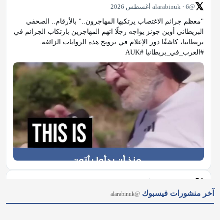
𝕏
@alarabinuk · 6 أغسطس 2026
"معظم جرائم الاغتصاب يرتكبها المهاجرون.." بالأرقام.. الصحفي 
البريطاني أوين جونز يواجه رجلًا اتهم المهاجرين بارتكاب الجرائم في 
بريطانيا، كاشفًا دور الإعلام في ترويج هذه الروايات الزائفة. 
#العرب_في_بريطانيا #AUK
𝕏
@alarabinuk · 6 أغسطس 2026
آخر منشورات فيسبوك
@alarabinuk
كيف يُمكن للبريطانيين العرب صناعةُ أثرٍ سياسي حقيقي؟ يكشف 
عدنان حميدان رؤية مبادرة "الصوت العربي"، مستعرضًا أهدافها خلال 
شهر أغسطس في استقطاب كل من يؤمن بأهمية العمل السياسي 