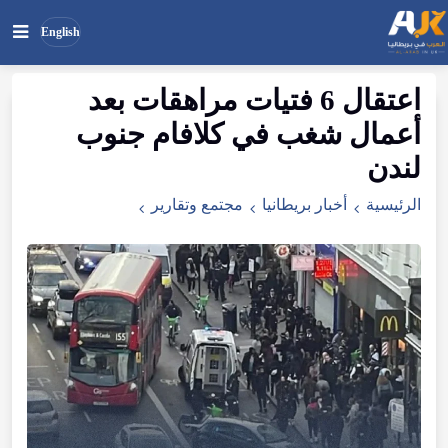
English
اعتقال
6
فتيات
مراهقات
بعد
بحث
ابحث
أعمال
شغب
في
كلافام
جنوب
في
الموقع
لندن
الرئيسية
أخبار بريطانيا
مجتمع وتقارير