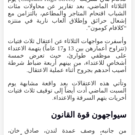
الثلاثاء
الماضي
،
بعد
تقارير
عن
محاولات
مئات
الشباب
اقتحام
المتاجر
والمطاعم
،
بالتزامن
مع
إشعال
حرائق
وإطلاق
ألعاب
نارية
في
منتزه
“كلافام كومون”.
وأسفرت
مواجهات
الثلاثاء
عن
اعتقال
ثلاث
فتيات
(
تتراوح
أعمارهن
بين
13
و17
عاماً
)
بتهمة
الاعتداء
على
موظفي
طوارئ
،
حيث
تعرض
خمسة
أشخاص
للاعتداء
،
من
بينهم
أربعة
ضباط
شرطة
أصيب
أحدهم
بجروح
أثناء
عملية
الاعتقال
.
وتأتي
هذه
الاعتقالات
بعد
واقعة
مشابهة
يوم
السبت
الماضي
أدت
أيضاً
إلى
توقيف
ثلاث
فتيات
أخريات
بتهم
السرقة
والاعتداء
.
سيواجهون
قوة
القانون
من
جانبه
،
وصف
عمدة
لندن
،
صادق
خان
،