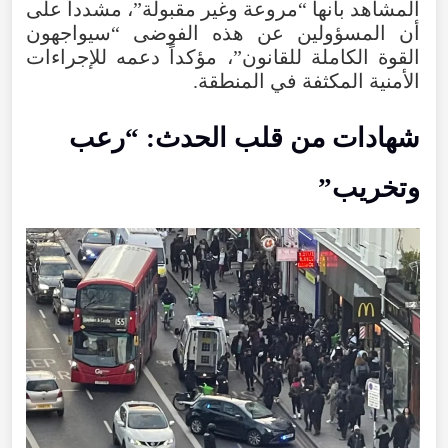
المشاهد
بأنها
“
مروعة
وغير
مقبولة
”،
مشدداً
على
أن
المسؤولين
عن
هذه
الفوضى
“
سيواجهون
القوة
الكاملة
للقانون
”،
مؤكداً
دعمه
للإجراءات
الأمنية
المكثفة
في
المنطقة
.
شهادات
من
قلب
الحدث
: “
رعب
وتخريب
”