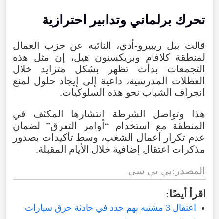
تحرك
برلماني
وتدابير
احترازية
قالت
بيل
ريبيرو-أدي
،
النائبة
عن
حزب
العمال
لمنطقة
كلافام
وبريكستون
هيل
،
إن
مثل
هذه
التجمعات
بدأت
تظهر
بشكل
متزايد
خلال
العطلات
المدرسية
،
داعية
إلى
إيجاد
حلول
لمنع
انجراف
الشباب
نحو
هذه
السلوكيات.
هذا
وتواصل
الشرطة
انتشارها
المكثف
في
المنطقة
مع
استخدام
“
أوامر
التفرق
”
لضمان
عدم
تكرار
أعمال
الشغب
،
وسط
تأكيدات
بصدور
مذكرات
اعتقال
إضافية
خلال
الأيام
المقبلة
.
المصدر:بي
بي
سي
اقرأ
أيضًا
:
اعتقال 3 مشتبه بهم جدد في حادثة حرق سيارات