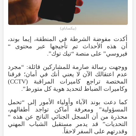
(بيكساباي)
أكدت
مفوضة
الشرطة
في
المنطقة
،
إيما
بوند
،
أن
هذه
الأحداث
تم
تأجيجها
عبر
محتوى
“
فيروسي
”
على
منصة
“
تيك
توك”.
ووجهت
رسالة
صارمة
للمشاركين
قائلة
: “
مجرد
عدم
اعتقالك
الآن
لا
يعني
أنك
في
أمان؛
فرقنا
المختصة
تراجع
كاميرات
المراقبة
(
CCTV
)
وكاميرات
الضباط
لتحديد
هوية
كل
متورط
”.
كما
دعت
بوند
الآباء
وأولياء
الأمور
إلى
“
تحمل
المسؤولية
”
ومعرفة
أماكن
تواجد
أطفالهم
،
محذرة
من
أن
السجل
الجنائي
الناتج
عن
هذه
“
التحديات
”
قد
يدمر
مستقبل
الشباب
المهني
وقدرتهم
على
السفر
لاحقاً
.