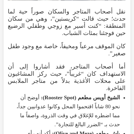
نقل
أصحاب
المتاجر
والسكان
صوراً
حية
لما
حدث؛
حيث
قالت
“
كريستين
”،
وهي
من
سكان
المنطقة
: “
كنت
أسير
مع
زوجي
وطفلي
الرضيع
حين
فوجئنا
بمئات
الشباب
.
كان
الموقف
مرعباً
ومخيفاً
،
خاصة
مع
وجود
طفل
صغير
”.
أما
أصحاب
المتاجر
،
فقد
أشاروا
إلى
أن
الاستهداف
كان
“
غريباً
”،
حيث
ركز
المشاغبون
على
محلات
الأغذية
بدلاً
من
متاجر
الملابس
الفاخرة
.
الشيخ
أويس
مطعم
(
Spot
Rooster
):
أوضح
أن
نحو
80
شاباً
اقتحموا
المحل
وكانوا
عدوانيين
جداً
،
مما
اضطره
للإغلاق
في
وقت
الذروة
،
واصفاً
ما
حدث
بـ
“
الضرر
البالغ
للتجارة”.
ياش
مطعم
(
Meze
and
Olive
):
أكد
أنه
رأى