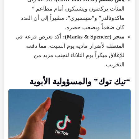
المئات
يركضون
ويشتبكون
أمام
مطاعم
“
ماكدونالدز
”
و”سينسبري
”،
مشيراً
إلى
أن
العدد
كان
ضخماً
ويصعب
حصره
.
متجر
(
Spencer
&
Marks
):
أكد
تعرض
فرعه
في
المنطقة
لأضرار
مادية
يوم
السبت
،
مما
دفعه
للإغلاق
مبكراً
يوم
الثلاثاء
لتجنب
مزيد
من
التخريب
.
“
تيك
توك
”
والمسؤولية
الأبوية