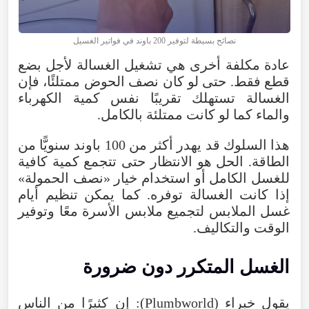
نصائح بسيطة لتوفير 200 باوند في فواتير الغسيل
عادة مكلفة أخرى هي تشغيل الغسالة لأجل بضع
قطع فقط. حتى لو كان نصف الحوض ممتلئًا، فإن
الغسالة تستهلك تقريبًا نفس كمية الكهرباء
والماء كما لو كانت ممتلئة بالكامل.
هذا السلوك قد يهدر أكثر من 100 باوند سنويًّا من
الطاقة. الحل هو الانتظار حتى تتجمع كمية كافية
للغسل الكامل أو استخدام خيار «نصف الحمولة»
إذا كانت الغسالة توفره. كما يمكن تنظيم أيام
غسل الملابس لتجميع ملابس الأسرة معًا وتوفير
الوقت والتكاليف.
الغسل المتكرر دون ضرورة
يقول خبراء (Plumbworld): إن كثيرًا من الناس