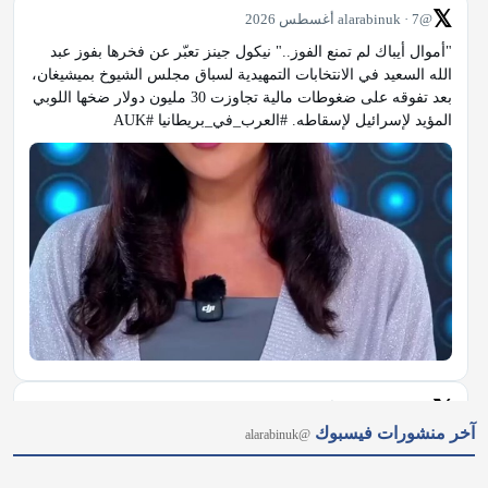
𝕏
@alarabinuk · 7 أغسطس 2026
"أموال أيباك لم تمنع الفوز.." نيكول جينز تعبّر عن فخرها بفوز عبد 
الله السعيد في الانتخابات التمهيدية لسباق مجلس الشيوخ بميشيغان، 
بعد تفوقه على ضغوطات مالية تجاوزت 30 مليون دولار ضخها اللوبي 
المؤيد لإسرائيل لإسقاطه. #العرب_في_بريطانيا #AUK
𝕏
@alarabinuk · 7 أغسطس 2026
آخر منشورات فيسبوك
@alarabinuk
"إنهاء أحقية المهاجرين في الإسكان الاجتماعي.." مقترحٌ جريء 
لحزب المحافظين يُثير جدلًا واسعًا ويتصدر عناوين الصحف البريطانية 
اليوم، إلى جانب قضايا أخرى شغلت الرأي العام. 🗞️للاطلاع على 