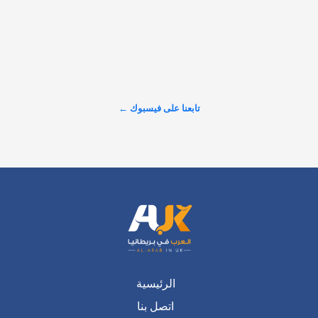
𝕏
@alarabinuk · 7 أغسطس 2026
R to @AlARABINUK: للمزيد من التفاصيل: 
https://alarabinuk.com/?p=239967
عرض المزيد على X ←
تابعنا على فيسبوك ←
الرئيسية
اتصل بنا