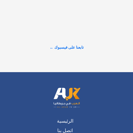
𝕏
@alarabinuk · 5 أغسطس 2026
حذّرت النائبة البريطانية زارا سلطانة من أن المقترحات الحكومية 
الجديدة قد ترفع تكلفة الحصول على الإقامة الدائمة (ILR) إلى 
17,327 باوندًا للشخص الواحد خلال المسار المقترح الممتد إلى 10 
سنوات. وبحسب سلطانة، فإن المبلغ يشمل رسوم التأشيرات، 
ورسوم خدمات الصحة…
تابعنا على فيسبوك ←
عرض المزيد على X ←
الرئيسية
اتصل بنا