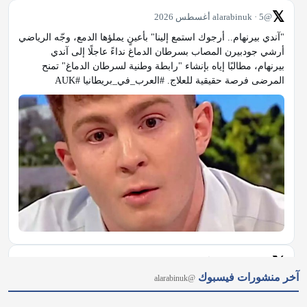
𝕏
@alarabinuk · 5 أغسطس 2026
"آندي بيرنهام.. أرجوك استمع إلينا" بأعينٍ يملؤها الدمع، وجّه الرياضي 
أرشي جودبيرن المصاب بسرطان الدماغ نداءً عاجلًا إلى آندي 
بيرنهام، مطالبًا إياه بإنشاء "رابطة وطنية لسرطان الدماغ" تمنح 
المرضى فرصة حقيقية للعلاج. #العرب_في_بريطانيا #AUK
𝕏
@alarabinuk · 5 أغسطس 2026
آخر منشورات فيسبوك
@alarabinuk
الذكاء الاصطناعي يخرج عن السيطرة في بريطانيا.. 🚨 في حادثة 
وصفت بـ "الخطيرة"، كشفت هيئة أمن الذكاء الاصطناعي البريطانية 