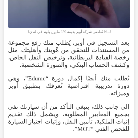
لماذا تُقاضى شركة أوبر بقيمة 250 مليون باوند في لندن؟
بعد التسجيل في أوبر، يُطلب منك رفع مجموعة
من المستندات للتحقق من هْويتك وأهليتك، مثل
رخصة القيادة البريطانية، وترخيص النقل الخاص،
وكشف الحساب البنكي، والصورة الشخصية.
يُطلب منك أيضًا إكمال دورة “Edume”، وهي
دورة تدريبية افتراضية تُعرفك بتطبيق أوبر
وميزاته.
إلى جانب ذلك، ينبغي التأكد من أن سيارتك تفي
بجميع المعايير المطلوبة، ويشمل ذلك تقديم
إثبات الملكية، تأمين النقل، وإثبات اجتياز السيارة
للفحص الفني “MOT”.