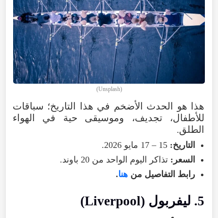
)
Unsplash
(
هذا
هو
الحدث
الأضخم
في
هذا
التاريخ؛
سباقات
للأطفال
،
تجديف
،
وموسيقى
حية
في
الهواء
الطلق
.
التاريخ
:
15 – 17
مايو
2026
.
السعر
:
تذاكر
اليوم
الواحد
من
20
باوند
.
رابط
التفاصيل
من
هنا
.
5
.
ليفربول
(
Liverpool
)