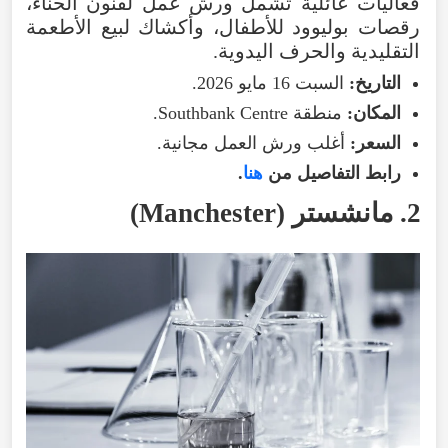
فعاليات
عائلية
تشمل
ورش
عمل
لفنون
الحناء
،
رقصات
بوليوود
للأطفال
،
وأكشاك
لبيع
الأطعمة
التقليدية
والحرف
اليدوية
.
التاريخ
:
السبت
16
مايو
2026
.
المكان
:
منطقة
Centre
Southbank
.
السعر
:
أغلب
ورش
العمل
مجانية
.
رابط
التفاصيل
من
هنا
.
2
.
مانشستر
(
Manchester
)