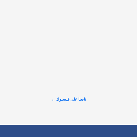
عرض المزيد على X ←
تابعنا على فيسبوك ←