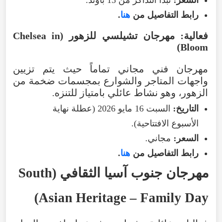
السعر
:
تبدأ
التذاكر
من
15
باوند
.
رابط
التفاصيل
من
هنا
.
فعالية
:
مهرجان
تشيلسي
للزهور
(
Chelsea in
)
Bloom
مهرجان
فني
مجاني
تماماً
حيث
يتم
تزيين
واجهات
المتاجر
والشوارع
بمجسمات
ضخمة
من
الزهور
،
وهو
نشاط
عائلي
بامتياز
للتنزه
.
التاريخ
:
السبت
16
مايو
2026 (
عطلة
نهاية
الأسبوع
الافتتاحية
).
السعر
:
مجاني
.
رابط
التفاصيل
من
هنا
.
مهرجان
جنوب
آسيا
الثقافي
(
South
)
Asian
Heritage
–
Family
Day