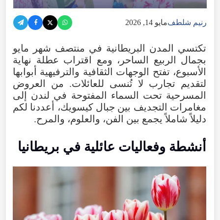
رنيم شلطف
مايو 14, 2026
تكتسي
المدن
البريطانية
في
منتصف
شهر
مايو
بجمال
الربيع
الساحر
،
ومع
اقتراب
عطلة
نهاية
الأسبوع
،
تفتح
الوجهات
الثقافية
والترفيهية
أبوابها
لتقديم
تجارب
لا
تُنسى
للعائلات
.
من
العروض
المسرحية
تحت
السماء
المفتوحة
في
لندن
إلى
مغامرات
التجديف
بين
جبال
كيسويك
،
أعددنا
لكم
دليلاً
شاملاً
يجمع
بين
الفن
،
والعلوم
،
والمرح
.
أنشطة
وفعاليات
عائلية
في
بريطانيا