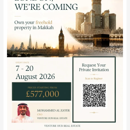
«فنتشر هب العقارية» تطلق جولة تعريفية حصرية في
لندن للتملك الاستثماري بمشروع “وجهة مسار” في
مكة المكرمة