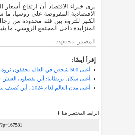
يرى خبراء الاقتصاد أن ارتفاع أسعار ا
الاقتصادية المفروضة على روسيا، ما ساه
الكبير للثروة بين فئة محدودة من رجال
المتزايدة داخل المجتمع الروسي، ما يثير
المصدر: express
إقرأ أيضًا:
أغنى 500 شخص في العالم يحققون ثروة قياسية غير مسبوقة بقيمة 8 تريليونات باوند
أغنى سكان بريطانيا: أين يفضلون العيش في عا
أغنى مدن العالم لعام 2024.. أين تُصنف لندن؟
الرابط المختصر هنا ⬇