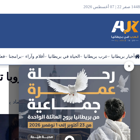
1448 صفر 22 | 07 أغسطس 2026
أخبار بريطانيا
عرب بريطانيا
الحياة في بريطانيا
أقلام وآراء
برامجنا
فعا
×
ابحث
في
مليونير
الموقع
الرئيسية
أخبار بريطانيا
سياسة واقتصاد