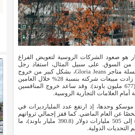
هار هو صعود الشركات الروسية لتعويض الفراغ
ة من السوق. على سبيل المثال، استفاد رجل
الأعمال فلاديمير ميلنيكوف، صاحب سلسلة متاجر Gloria Jeans، بشكل كبير من خروج
علامات تجارية مثل H&M وZara، حيث زادت مبيعات شركته بنسبة 28% خلال العامين
الماضيين، لتصل إلى 875 مليون دولار (677 مليون باوند). وقد ساعد خروج المنافسين
مام العلامات التجارية الروسية.
 موسكو وحدها، إذ ارتفع عدد المليارديرات في
ا إلى 110 مليارديرات، بزيادة 22 شخصًا عن العام الماضي. كما قفز إجمالي ثرواتهم
من 353 مليار دولار (273.2 مليار باوند) إلى 505 مليارات دولار (390.8 مليار باوند)، ما
 التحديات الدولية.