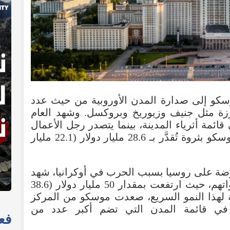
سكو إلى صدارة المدن الأوروبية من حيث عدد
ارزة مثل جنيف وزيوريخ وبروكسل. وشهد العام
ًا جديدًا إلى قائمة أثرياء المدينة، بينما يتصدر رجل الأعمال
فاجيت أليكبيروف قائمة أغنى سكان موسكو بثروة تُقدَّر بـ 28.6 مليار دولار (22.1 مليار
وضة على روسيا بسبب الحرب في أوكرانيا، شهد
الأثرياء في موسكو زيادة كبيرة في ثرواتهم، حيث ارتفعت بمقدار 50 مليار دولار (38.6
جة لهذا النمو السريع، صعدت موسكو من المركز
ية في قائمة المدن التي تضم أكبر عدد من
فعا