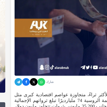
شارك
أكثر ثراءً، متجاوزة عواصم اقتصادية كبرى مثل
لندن وباريس وبرلين. إذ تحتضن العاصمة الروسية 74 مليارديرًا تبلغ ثرواتهم الإجمالية
378 مليار دولار (292.5 مليار باوند)، إلى جانب 35,200 مليونير بثروات تتجاوز مليون دولار