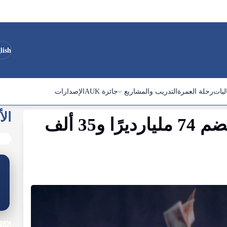
lish
ليات
رحلة العمرة
التدريب والمشاريع
جائزة AUK
الإصدارات
الأ
أغنى مدينة في أوروبا تضم 74 مليارديرًا و35 ألف