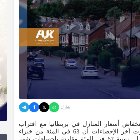
شارك
نخفاض أسعار المنازل في بريطانيا مع اقتراب
نهاية العام. وفي الشهر الماضي أظهرت آخر الإحصاءات أن 63 في المئة من خبراء
العقارات لاحظوا انخفاض أسعار المنازل بنسبة 67 في المئة مقارنة بإحصاءات شهر