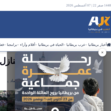
1448 صفر 22 | 07 أغسطس 2026
أخبار بريطانيا
عرب بريطانيا
الحياة في بريطانيا
أقلام وآراء
برامجنا
فعا
×
انخفاض أسعار المنازل 
ابحث
في
الاستقرار
الموقع
الرئيسية
أخبار بريطانيا
سياسة واقتصاد