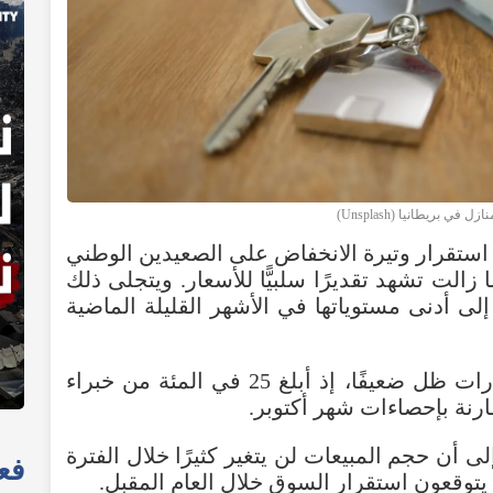
 في بريطانيا (Unsplash)
 استقرار وتيرة الانخفاض على الصعيدين الوطني
الت تشهد تقديرًا سلبيًّا للأسعار. ويتجلى ذلك
لى أدنى مستوياتها في الأشهر القليلة الماضية
وتوضح البيانات أن نشاط مبيعات العقارات ظل ضعيفًا، إذ أبلغ 25 في المئة من خبراء
رنة بإحصاءات شهر أكتوبر.
توقعات تشير إلى أن حجم المبيعات لن يتغير كثيرًا خلال الفترة
فعا
 يتوقعون استقرار السوق خلال العام المقبل.