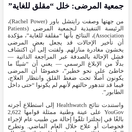
جمعية المرضى: خلل “مقلق للغاية”
من جهتها وصفت رايتشل باور (Rachel Power)،
الرئيسة التنفيذية لـجمعية المرضى (Patients
Association)، النتائج بأنها “مقلقة للغاية”، مؤكدة
أن تأخير الإحالات قد يجعل بعض المرضى
يخشون مغادرة منازلهم. ولفتت إلى أن اكتشاف
فشل الإحالة بالصدفة عبر المراجعة الذاتية —
بدلًا من الإبلاغ الرسمي — يعني أن “شيئًا ما
خاطئ على نحو خطير”، خصوصًا أن المرضى
يكونون أصلًا تحت ضغط القلق وانتظار العلاج،
فيما قد تتدهور حالتهم لأنهم لم يكونوا “حتى داخل
الطابور”.
واستندت نتائج Healthwatch إلى استطلاع أجرته
YouGov على عينة وطنية ممثلة قوامها 2,622
بالغًا في إنجلترا تلقّوا إحالة من طبيب عام لإجراء
فحوصات أو علاج خلال العام الماضي. وتطرح