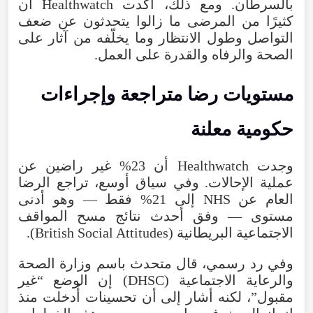
بالسرطان. ومع ذلك، أكدت Healthwatch أن
كثيرًا من المرضى ما زالوا يتحدثون عن ضعف
التواصل وطول الانتظار وما يخلّفه من آثار على
الصحة والرفاه والقدرة على العمل.
مستويات رضا متراجعة وإجراءات
حكومية معلنة
وجدت Healthwatch أن 23% غير راضين عن
عملية الإحالات. وفي سياق أوسع، تراجع الرضا
العام عن NHS إلى 21% فقط — وهو أدنى
مستوى — وفق أحدث نتائج مسح المواقف
الاجتماعية البريطانية (British Social Attitudes).
وفي رد رسمي، قال متحدث باسم وزارة الصحة
والرعاية الاجتماعية (DHSC) إن الوضع “غير
مقبول”، لكنه أشار إلى أن تحسينات أُدخلت منذ