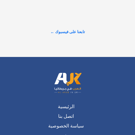
الطلب الاستثماري على عقارات المدينة المنورة يتصدّر المشهد في 
لندن.. 🇬🇧 نجاح باهر سجّلته شركة "سما العقارية" خلال مشاركتها 
في معرض الاستثمار العقاري السعودي البريطاني، أثمر عن بيع 
مجموعة واسعة من وحداتها السكنية والاستثمارية الراقية للعديد من 
المستثمرين وصنّاع القرار.…
تابعنا على فيسبوك ←
عرض المزيد على X ←
الرئيسية
اتصل بنا
سياسة الخصوصية