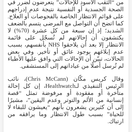
من “الثقب الأسود للإحالات” يتعرضون لضرر في
الصحة الجسدية أو النفسية نتيجة عدم إدراجهم
على قوائم الانتظار الخاصة بالفحوصات أو العلاج.
كما اتضح أن التواصل مع المرضى يتسم بالضعف
الشديد؛ إذ إن سبعة من كل عشرة (70%) لا
يكتشفون أن إحالاتهم لم تُسجّل على قائمة
الانتظار إلا بعد أن يلاحقوا NHS بأنفسهم، بسبب
عدم إبلاغهم بوجود عائق أو تأخير. وفي بعض
الحالات، تبيّن أن الإحالات التي وافق عليها الأطباء
لم تُرسل أصلًا من عياداتهم إلى المستشفى.
وقال كريس مكّان (Chris McCann)، نائب
الرئيس التنفيذي لـHealthwatch، إن كل إحالة
متأخرة أو مفقودة أو مرفوضة تمثل “قصة
إنسانية من الألم والتوتر وعدم اليقين”، مشيرًا
إلى أن كثيرين يشعرون بأنهم “يعيشون للبقاء لا
للحياة” بسبب طول الانتظار وما يرافقه من
ارتباك.