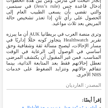
إنجاز البحث في مارس. ومن بين هذه الخطوات
إدخال قاعدة جِس (Jess’s rule) في سبتمبر،
والتي تقضي بأن يسعى الطبيب العام إلى
الحصول على رأي ثانٍ إذا تعذر تشخيص حالة
المريض بعد ثلاث مواعيد.
وترى منصة العرب في بريطانيا AUK أن ما يبرزه
تقرير Healthwatch يتجاوز كونه خللًا إداريًا في
مسار الإحالات، ليصبح مسألة ثقة وشفافية وحق
أساسي في الوصول إلى الرعاية في الوقت
المناسب. فمن غير المقبول أن يكتشف المرضى
تعطل إحالاتهم فقط بعد المتابعة الذاتية، بينما
تتفاقم حالاتهم وتتزايد الضغوط على خدمات
NHS الأخرى.
المصدر: الغارديان
إقرأ أيضًا:
أطعمة مُصنّعة خطيرة تهدد صحة الأطفال في